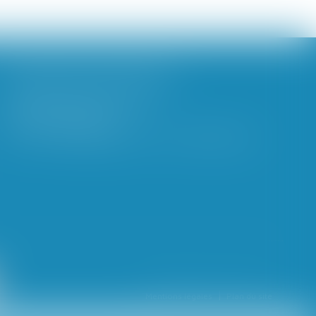
BROCHARD & DESPORTES
38 avenue de Saint-Cloud
78000 VERSAILLES
Tél : 01 39 49 06 06 - Fax : 01 39 53 53 26
Mentions légales
Plan du site