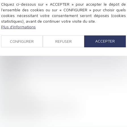
Cliquez ci-dessous sur « ACCEPTER » pour accepter le dépôt de
Prestation compensatoire
l'ensemble des cookies ou sur « CONFIGURER » pour choisir quels
Droit de la construction
cookies nécessitant votre consentement seront déposés (cookies
statistiques), avant de continuer votre visite du site.
Droit immobilier
Plus d'informations
Droit pénal
Préjudice corporel
ACCEPTER
CONFIGURER
REFUSER
Droit du travail
Droit civil
Actualités
Honoraires
Contact
Plan du site
Mentions légales
Contacter Emmanuel DESPORTES
Paiement en ligne