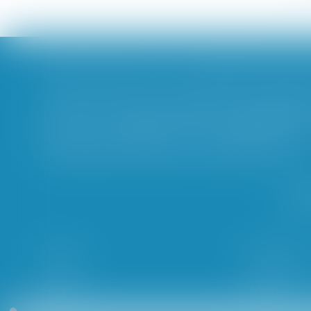
L’article 7 du PLPRJ 2018-2002 tend notamment
les époux ne peuvent réaliser de modificatio
légal ou conventionnel. Il vise également à 
systématique en présence d’enfants mineurs...
Accueil
Le cabinet
L'équipe
Les domaines d
Actualités
Honoraires
Contact
Articles