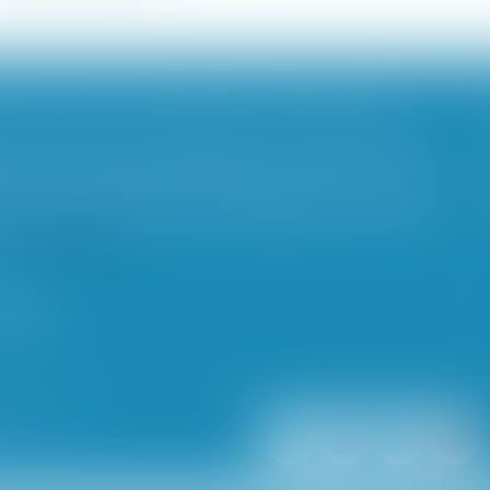
PLPRJ 2018-2022 : LES MODIFICATIONS RELATIVES AUX RÉGIMES MATRIMONIAUX - MARIAGE - DIVORCE - COUPLE | DALLOZ ACTUALITÉ
 à supprimer le délai de deux ans durant lequel
n de leur régime matrimonial, que celui-ci soit
supprimer l’exigence d’homologation judiciaire
Lire la suite
'intervention