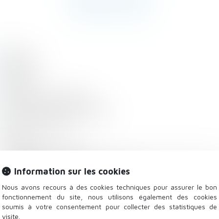
Accueil
Le cabinet
L'équipe
Emmanuel DESPORTES
Les domaines d'intervention
Droit de la famille
Divorce
Séparation de corps
Divorce par consentement mutuel
Information sur les cookies
Divorce pour acceptation du principe de la rupture du m
Nous avons recours à des cookies techniques pour assurer le bon
fonctionnement du site, nous utilisons également des cookies
Divorce pour faute
soumis à votre consentement pour collecter des statistiques de
Divorce pour altération définitive du lien conjugal
visite.