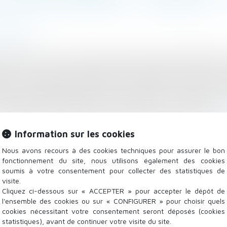
atrimoine
lle de son mari est une pratique courante à défaut d’ê
 ans de mon frère décédé, s'est remariée ensuite et
nserver l'usage de notre nom de famille. Je viens de m
de notre famille accolé à son nom de jeune fille. Pour
e faire pour lui interdire ? » Raymond M… de l'Indre...
L
Information sur les cookies
Nous avons recours à des cookies techniques pour assurer le bon
fonctionnement du site, nous utilisons également des cookies
soumis à votre consentement pour collecter des statistiques de
visite.
Cliquez ci-dessous sur « ACCEPTER » pour accepter le dépôt de
l'ensemble des cookies ou sur « CONFIGURER » pour choisir quels
 - 20/03/2017 - La Nouvelle République
cookies nécessitant votre consentement seront déposés (cookies
statistiques), avant de continuer votre visite du site.
opie - Famille - Personne | Dalloz Actualité