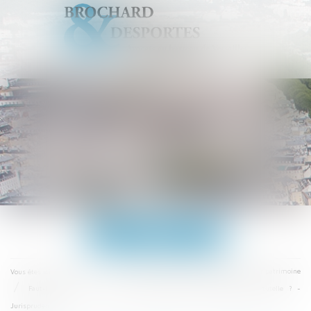
Ouvrir
le
menu
Accueil
Droit de la famille, des personnes et de leur patrimoine
Vous êtes ici :
Faut-il un certificat médical pour demander la mainlevée d'une tutelle ? -
Jurisprudentes