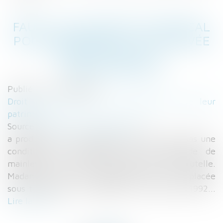
FAUT-IL UN CERTIFICAT MÉDICAL
POUR DEMANDER LA MAINLEVÉE
D'UNE TUTELLE ? -
JURISPRUDENTES
Publié le :
07/12/2016
Droit de la famille, des personnes et de leur
patrimoine
Source :
www.jurisprudentes.net
a production d’un certificat médical n’est pas une
condition de recevabilité de la demande de
mainlevée de la mesure de placement sous tutelle.
Madame X, née le 7 septembre 1971, a été placée
sous tutelle par un jugement du 24 février 1992...
Lire la suite