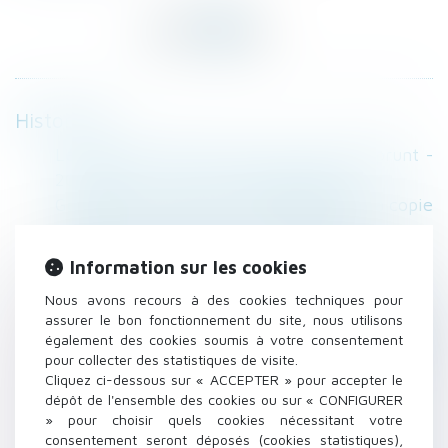
Historique
Le nom d'usage n'est qu'un nom d'emprunt -
20/03/2017 - La Nouvelle République
Gestation pour autrui : la CEDH revoit sa copie
- Famille - Personne | Dalloz Actualité
Affaire Vincent Lambert : l’épouse peut être
Information sur les cookies
tutrice - Éditions Francis Lefebvre
Nous avons recours à des cookies techniques pour
Pension de réversion : un plafond de
assurer le bon fonctionnement du site, nous utilisons
ressources à 20 301 € par an | Dossier Familial
également des cookies soumis à votre consentement
Faut-il un certificat médical pour demander la
pour collecter des statistiques de visite.
mainlevée d'une tutelle ? - Jurisprudentes
Cliquez ci-dessous sur « ACCEPTER » pour accepter le
dépôt de l'ensemble des cookies ou sur « CONFIGURER
Divorce, pacs, naissance, état-civil: ce qui va
» pour choisir quels cookies nécessitant votre
changer - EST REPUBLICAIN
consentement seront déposés (cookies statistiques),