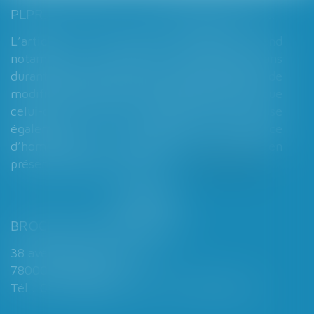
PLPRJ 2018-2022 : LES MODIFICATIONS RELATIVES AUX RÉGIMES MATRIMONIAUX - MARIAGE - DIVORCE - COUPLE | DALLOZ ACTUALITÉ
L’article 7 du PLPRJ 2018-2002 tend
notamment à supprimer le délai de deux ans
durant lequel les époux ne peuvent réaliser de
modification de leur régime matrimonial, que
celui-ci soit légal ou conventionnel. Il vise
également à supprimer l’exigence
d’homologation judiciaire systématique en
présence d’enfants mineurs...
Lire la suite
BROCHARD & DESPORTES
38 avenue de Saint-Cloud
78000 VERSAILLES
Tél : 01 39 49 06 06 - Fax : 01 39 53 53 26