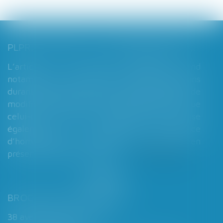
PLPRJ 2018-2022 : LES MODIFICATIONS RELATIVES AUX RÉGIMES MATRIMONIAUX - MARIAGE - DIVORCE - COUPLE | DALLOZ ACTUALITÉ
L’article 7 du PLPRJ 2018-2002 tend
notamment à supprimer le délai de deux ans
durant lequel les époux ne peuvent réaliser de
modification de leur régime matrimonial, que
celui-ci soit légal ou conventionnel. Il vise
également à supprimer l’exigence
d’homologation judiciaire systématique en
présence d’enfants mineurs...
Lire la suite
BROCHARD & DESPORTES
38 avenue de Saint-Cloud