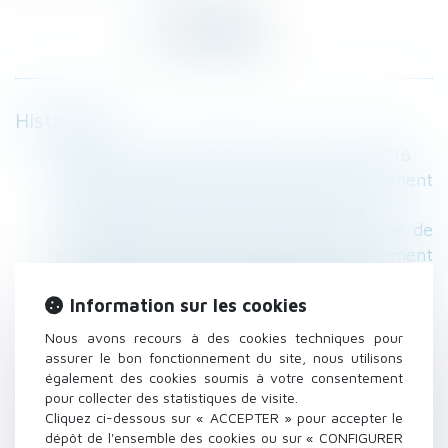
Historique
RAPPEL : Les cas de divorce - Net-iris 2016
Habitat participatif : la garantie d’achèvement
de l’immeuble encadrée - Le Moniteur
Conformité à la Constitution de la date de
prise d’effet entre les époux du changement
de régime matrimonial - DEFRÉNOIS
Un avocat peut être désigné pour dresser un
Information sur les cookies
inventaire dans le cadre d’un divorce -
Nous avons recours à des cookies techniques pour
Déontologie | Dalloz Actualité
assurer le bon fonctionnement du site, nous utilisons
également des cookies soumis à votre consentement
Le titulaire d’un bail commercial doit exercer
pour collecter des statistiques de visite.
l’activité qu’il déclare | SOS conso
Cliquez ci-dessous sur « ACCEPTER » pour accepter le
Rappel : Une maison en construction implique
dépôt de l'ensemble des cookies ou sur « CONFIGURER