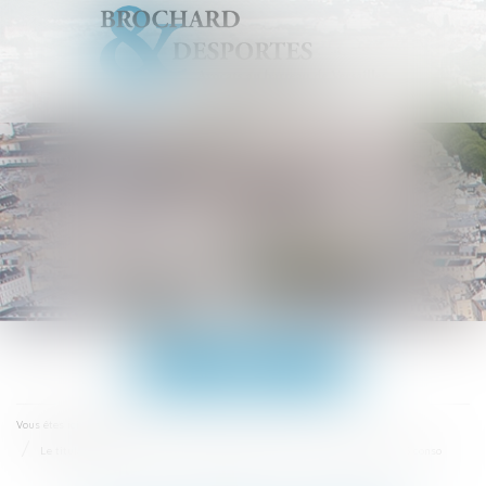
Ouvrir
le
menu
Accueil
Vous êtes ici :
Le titulaire d’un bail commercial doit exercer l’activité qu’il déclare | SOS conso