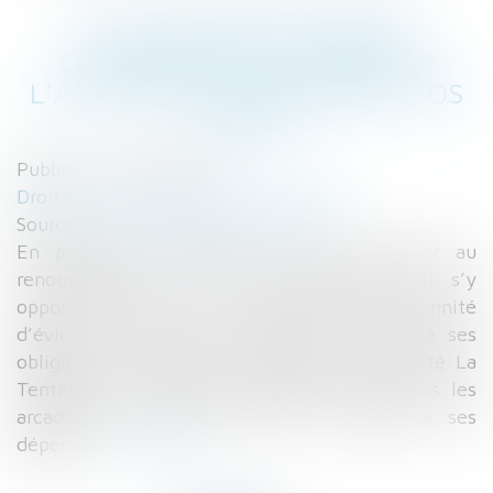
LE TITULAIRE D’UN BAIL
COMMERCIAL DOIT EXERCER
L’ACTIVITÉ QU’IL DÉCLARE | SOS
CONSO
Publié le :
25/10/2016
Droit commercial
/
Baux commerciaux
Source :
sosconso.blog.lemonde.fr
En principe, le bailleur ne peut s’opposer au
renouvellement d’un bail commercial. S’il s’y
oppose, il doit verser au locataire une indemnité
d’éviction. Sauf si ce locataire a manqué à ses
obligations. Alexandre X, gérant de la société La
Tentation du Mandarin, autrefois située sous les
arcades de la rue de Rivoli, l’a appris à ses
dépens...
Lire la suite