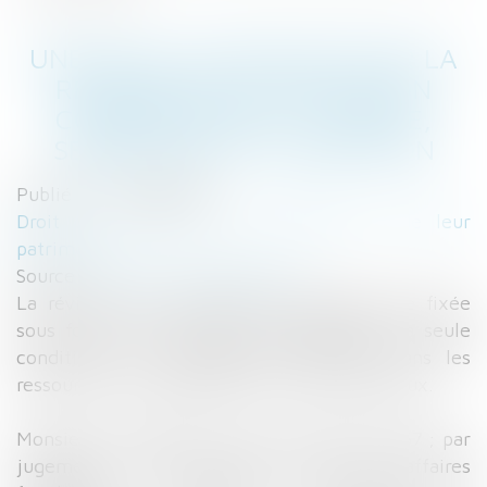
UNE SEULE CONDITION POUR LA
RÉVISION DE LA PRESTATION
COMPENSATOIRE - DIVORCE,
SÉPARATION ET LIQUIDATION
Publié le :
25/08/2016
Droit de la famille, des personnes et de leur
patrimoine
Source :
www.jurisprudentes.net
La révision de la prestation compensatoire fixée
sous forme de rente est subordonnée à la seule
condition d’un changement important dans les
ressources ou les besoins de l’un des ex-époux.
Monsieur et Madame se sont mariés en 1967 ; par
jugement du 22 juin 2005, un juge aux affaires