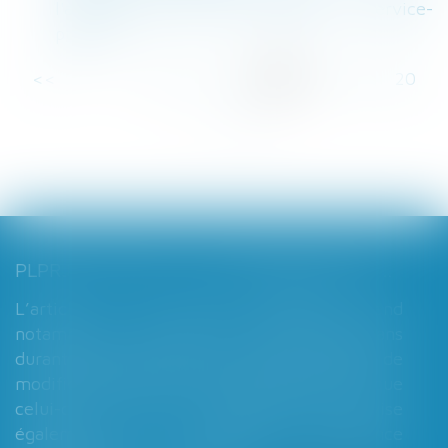
l'action du tuteur ou du curateur ? | service-
public.fr
<<
<
...
14
15
16
17
18
19
20
...
>
>>
PLPRJ 2018-2022 : LES MODIFICATIONS RELATIVES AUX RÉGIMES MATRIMONIAUX - MARIAGE - DIVORCE - COUPLE | DALLOZ ACTUALITÉ
L’article 7 du PLPRJ 2018-2002 tend
notamment à supprimer le délai de deux ans
durant lequel les époux ne peuvent réaliser de
modification de leur régime matrimonial, que
celui-ci soit légal ou conventionnel. Il vise
également à supprimer l’exigence