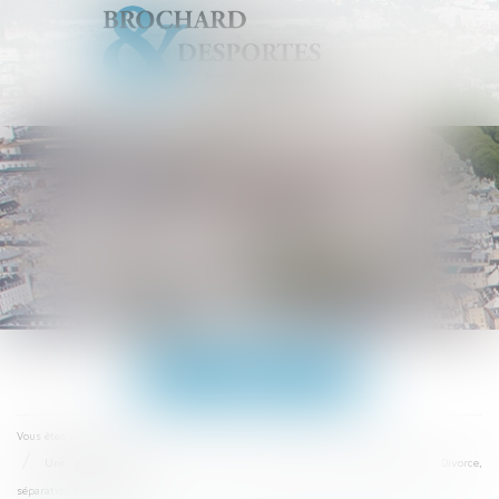
Ouvrir
le
menu
Accueil
Vous êtes ici :
Une seule condition pour la révision de la prestation compensatoire - Divorce,
séparation et liquidation