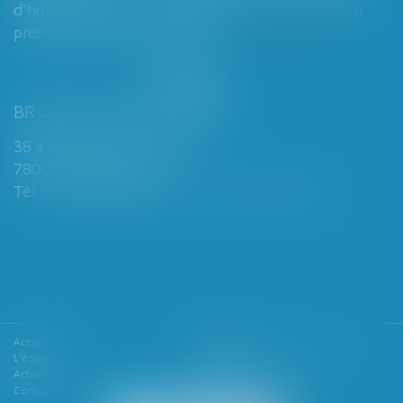
d’homologation judiciaire systématique en
présence d’enfants mineurs...
Lire la suite
BROCHARD & DESPORTES
38 avenue de Saint-Cloud
78000 VERSAILLES
Tél : 01 39 49 06 06 - Fax : 01 39 53 53 26
Accueil
Le cabinet
L'équipe
Les domaines d'intervention
Actualités
Honoraires
Contact
Articles