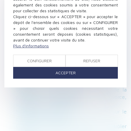
Actualités Seloger
également des cookies soumis à votre consentement
Prêt sans écrit par la mère à son fils -
pour collecter des statistiques de visite.
Personnes physiques, capacité
Cliquez ci-dessous sur « ACCEPTER » pour accepter le
dépôt de l'ensemble des cookies ou sur « CONFIGURER
Bail commercial : gare au changement de
» pour choisir quels cookies nécessitant votre
destination des lieux !
consentement seront déposés (cookies statistiques),
Preuve de la volonté non équivoque de ne pas
avant de continuer votre visite du site.
recevoir l’ouvrage - La Gazette du Palais
Plus d'informations
Accélérer les projets locaux et stabiliser le
droit de la construction, les sénateurs n’en
CONFIGURER
REFUSER
démordent pas - Règles et Normes
ACCEPTER
Justice : En prison pour ne pas avoir payé la
pension
Une seule condition pour la révision de la
prestation compensatoire - Divorce,
séparation et liquidation
Séparation de corps : quelle incidence sur le
patrimoine immobilier ?
Comment les proches peuvent-ils contrôler