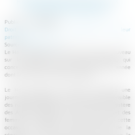
RÉFLEXIONS RELATIVES AUX
RUPTURES FAMILIALES
Publié le :
20/08/2015
Droit de la famille, des personnes et de leur
patrimoine
Source :
www.net-iris.fr
Le Haut conseil de la famille se penche à nouveau
sur la question de la rupture familiale, qui
concerne près de 350.000 couples chaque année
dont la moitié a des enfants à charge.
Le Haut conseil de la famille a organisé une
journée de réflexion autour de la question sensible
des ruptures familiales, le 9 juin 2015 au ministère
des Affaires sociales, de la Santé et du Droit des
femmes. La Garde des sceaux a rappelé à cette
occasion l'importance de l'aspect privé de la
séparation et le rôle important du juge en la