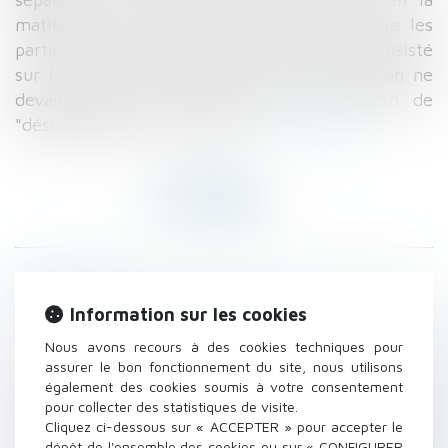
matière afin que l'équilibre et l'équité entre les
parties soient assurés. Christine Taubira a insisté
sur le fait que la médiation et la conciliation ne
devaient pas être vues comme le moyen de
"désengorger les juridictions...
Lire la suite
Historique
Information sur les cookies
La scolarisation des élèves en situation de
Nous avons recours à des cookies techniques pour
handicap
assurer le bon fonctionnement du site, nous utilisons
Immobilier, la loi Macron ajoute trois jours sur
également des cookies soumis à votre consentement
le délai de rétractation
pour collecter des statistiques de visite.
Logement : comment s’applique le nouveau
Cliquez ci-dessous sur « ACCEPTER » pour accepter le
dépôt de l'ensemble des cookies ou sur « CONFIGURER