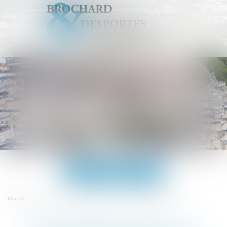
Ouvrir
le
menu
Accueil
Réflexions relatives aux ruptures familiales
Vous êtes ici :