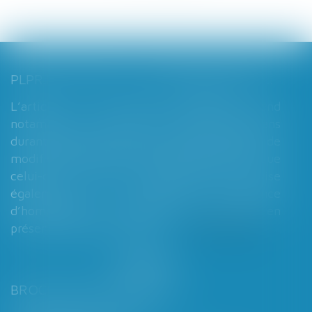
PLPRJ 2018-2022 : LES MODIFICATIONS RELATIVES AUX RÉGIMES MATRIMONIAUX - MARIAGE - DIVORCE - COUPLE | DALLOZ ACTUALITÉ
L’article 7 du PLPRJ 2018-2002 tend
notamment à supprimer le délai de deux ans
durant lequel les époux ne peuvent réaliser de
modification de leur régime matrimonial, que
celui-ci soit légal ou conventionnel. Il vise
également à supprimer l’exigence
d’homologation judiciaire systématique en
présence d’enfants mineurs...
Lire la suite
BROCHARD & DESPORTES