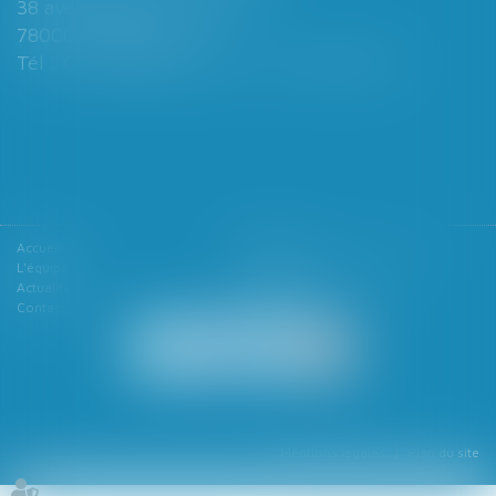
38 avenue de Saint-Cloud
78000 VERSAILLES
Tél : 01 39 49 06 06 - Fax : 01 39 53 53 26
Accueil
Le cabinet
L'équipe
Les domaines d'intervention
Actualités
Honoraires
Contact
Articles
Mentions légales
Plan du site