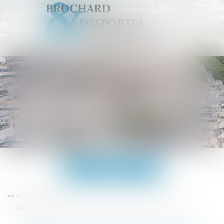
Ouvrir
le
menu
Accueil
Vous êtes ici :
Quelles sont les clauses suspensives du compromis de vente ? - Seloger