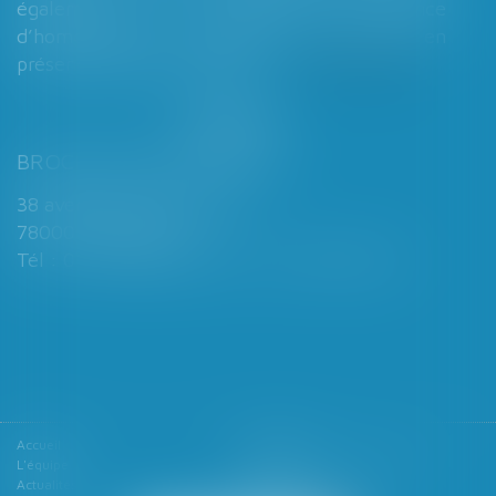
également à supprimer l’exigence
d’homologation judiciaire systématique en
présence d’enfants mineurs...
Lire la suite
BROCHARD & DESPORTES
38 avenue de Saint-Cloud
78000 VERSAILLES
Tél : 01 39 49 06 06 - Fax : 01 39 53 53 26
Accueil
Le cabinet
L'équipe
Les domaines d'intervention
Actualités
Honoraires