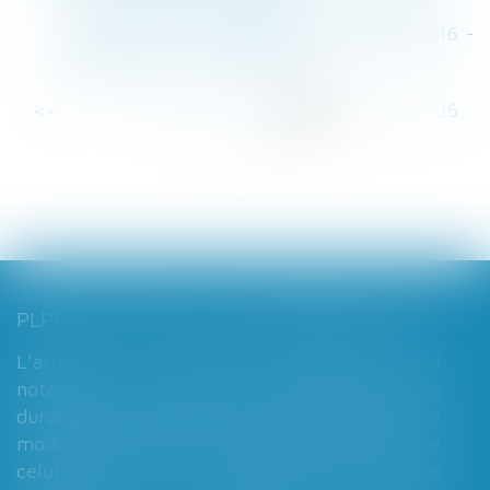
Pension alimentaire garantie - Le parisien
La Véfa est mieux garantie dès juillet 2016 -
Achat-Vente - Le Particulier
<<
<
...
20
21
22
23
24
25
26
...
>
>>
PLPRJ 2018-2022 : LES MODIFICATIONS RELATIVES AUX RÉGIMES MATRIMONIAUX - MARIAGE - DIVORCE - COUPLE | DALLOZ ACTUALITÉ
L’article 7 du PLPRJ 2018-2002 tend
notamment à supprimer le délai de deux ans
durant lequel les époux ne peuvent réaliser de
modification de leur régime matrimonial, que
celui-ci soit légal ou conventionnel. Il vise