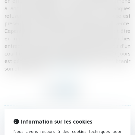
en effet possible qu’un primo-accédant soit amené
à annuler l’opération au motif que les banques
refusent de lui prêter le moindre sou. La clause est
présente par défaut dans les compromis de vente.
Cependant, pour en bénéficier, l'acheteur doit être
en mesure de prouver la réalité des démarches
entreprises auprès de 3 banques minimum ou d’un
courtier en crédit immobilier.Un délai de 60 jours
est généralement accordé à l'acheteur pour obtenir
son offre de prêt...
Lire la suite
Historique
Information sur les cookies
Une société ne souscrit pas une assurance
Nous avons recours à des cookies techniques pour