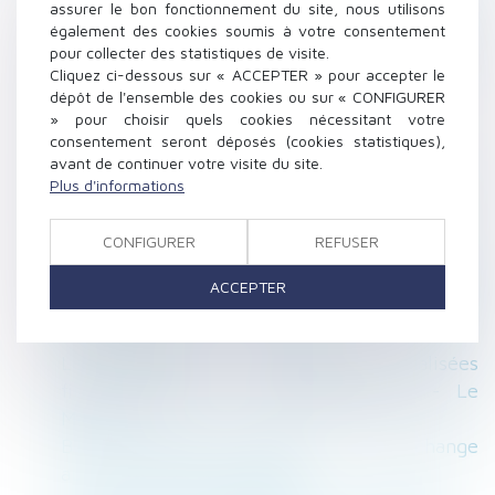
obligatoire : son dirigeant est responsable -
assurer le bon fonctionnement du site, nous utilisons
EFL
également des cookies soumis à votre consentement
pour collecter des statistiques de visite.
Retour sur " Les garanties contre les pensions
Cliquez ci-dessous sur « ACCEPTER » pour accepter le
alimentaires impayées " - Net Iris
dépôt de l'ensemble des cookies ou sur « CONFIGURER
Prolongement du dispositif "Pinel" -
» pour choisir quels cookies nécessitant votre
Gouvernement
consentement seront déposés (cookies statistiques),
avant de continuer votre visite du site.
Quelles sont les clauses suspensives du
Plus d'informations
compromis de vente ? - Seloger
Faire les bons choix locatifs - Les Echos
CONFIGURER
REFUSER
Patrimoine
Encore mieux rendre justice aux enfants
ACCEPTER
victimes et prévenir les agressions - Le blog-
Le Monde
Les femmes davantage pénalisées
financièrement lors des séparations - Le
Monde
BTP, construction, immobilier : ce qui change
au 1er avril 2016 - Batiactu