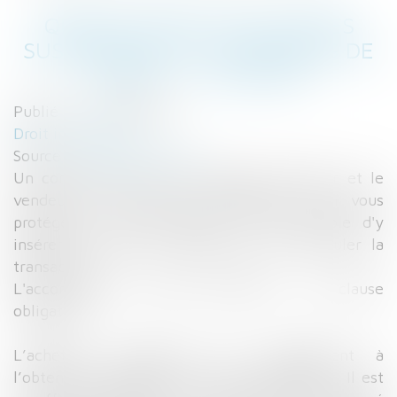
QUELLES SONT LES CLAUSES
SUSPENSIVES DU COMPROMIS DE
VENTE ? - SELOGER
Publié le :
15/04/2016
Droit immobilier
Source :
edito.seloger.com
Un compromis de vente engage l’acheteur et le
vendeur à conclure une transaction. Pour vous
protéger en cas d'imprévu, il est possible d'y
insérer des clauses suspensives pour annuler la
transaction.
L'accord pour un crédit immobilier : une clause
obligatoire
L’acheteur conditionne son engagement à
l’obtention préalable d’un crédit immobilier. Il est