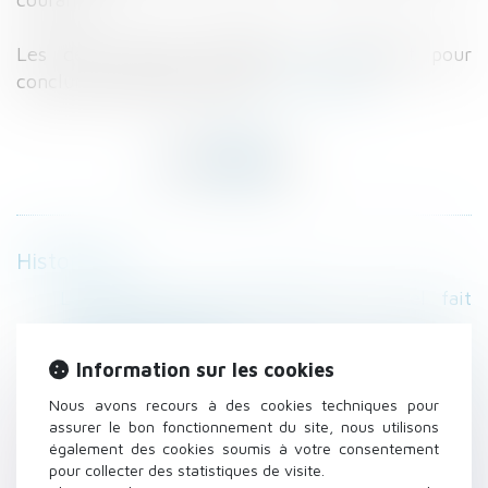
Les deux parties signataires s’accordent pour
conclure la vente à un prix...
Lire la suite
Historique
Le divorce par consentement mutuel fait
débat / France Inter
Enfant emmené par son père en Algérie :
Information sur les cookies
information judiciaire ouverte à Auch - France
Nous avons recours à des cookies techniques pour
3 Midi-Pyrénées
assurer le bon fonctionnement du site, nous utilisons
Promesse ou compromis de vente : à quoi
également des cookies soumis à votre consentement
engagent-ils ?
pour collecter des statistiques de visite.