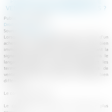
PROMESSE OU COMPROMIS DE
VENTE : À QUOI ENGAGENT-ILS ?
Publié le :
10/05/2016
Droit immobilier
Source :
www.lemonde.fr
Lorsqu’un vendeur a accepté l’offre chiffrée d’un
acheteur qui souhaite acquérir son bien
immobilier, ils signent un contrat en attendant la
signature définitive de l’acte de vente. Dans le
langage courant, on utilise indistinctement les
termes promesse de vente ou compromis de
vente, qui recouvrent pourtant des réalités bien
différentes.
Le compromis de vente
Le compromis de vente est le contrat le plus
courant.