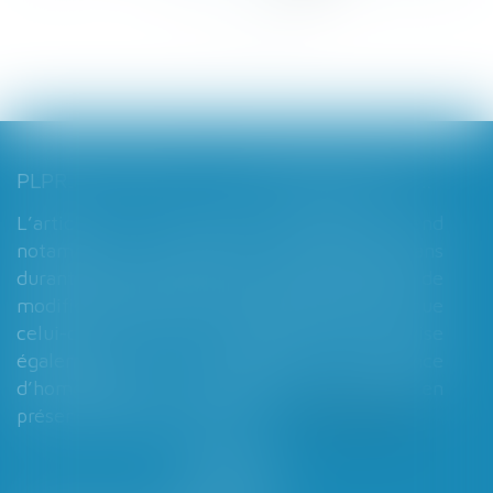
...
>
>>
PLPRJ 2018-2022 : LES MODIFICATIONS RELATIVES AUX RÉGIMES MATRIMONIAUX - MARIAGE - DIVORCE - COUPLE | DALLOZ ACTUALITÉ
L’article 7 du PLPRJ 2018-2002 tend
notamment à supprimer le délai de deux ans
durant lequel les époux ne peuvent réaliser de
modification de leur régime matrimonial, que
celui-ci soit légal ou conventionnel. Il vise
également à supprimer l’exigence
d’homologation judiciaire systématique en
présence d’enfants mineurs...
Lire la suite