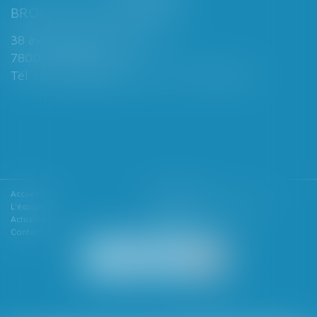
BROCHARD & DESPORTES
38 avenue de Saint-Cloud
78000 VERSAILLES
Tél : 01 39 49 06 06 - Fax : 01 39 53 53 26
Accueil
Le cabinet
L'équipe
Les domaines d'intervention
Actualités
Honoraires
Contact
Articles