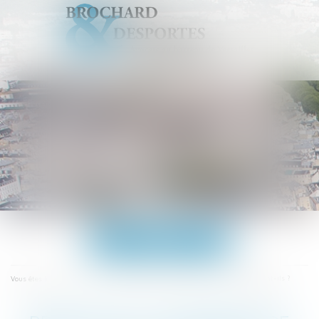
Ouvrir
le
menu
Accueil
Promesse ou compromis de vente : à quoi engagent-ils ?
Vous êtes ici :