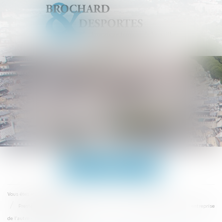
Ouvrir
le
menu
Accueil
Vous êtes ici :
Prestation compensatoire due au conjoint qui a collaboré bénévolement à l’entreprise
de l’autre - Le Monde du Droit