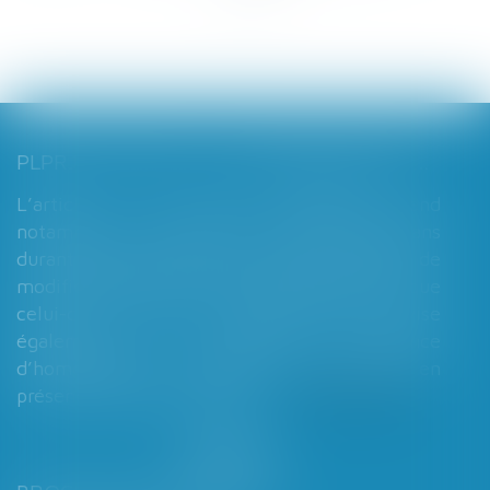
>>
PLPRJ 2018-2022 : LES MODIFICATIONS RELATIVES AUX RÉGIMES MATRIMONIAUX - MARIAGE - DIVORCE - COUPLE | DALLOZ ACTUALITÉ
L’article 7 du PLPRJ 2018-2002 tend
notamment à supprimer le délai de deux ans
durant lequel les époux ne peuvent réaliser de
modification de leur régime matrimonial, que
celui-ci soit légal ou conventionnel. Il vise
également à supprimer l’exigence
d’homologation judiciaire systématique en
présence d’enfants mineurs...
Lire la suite