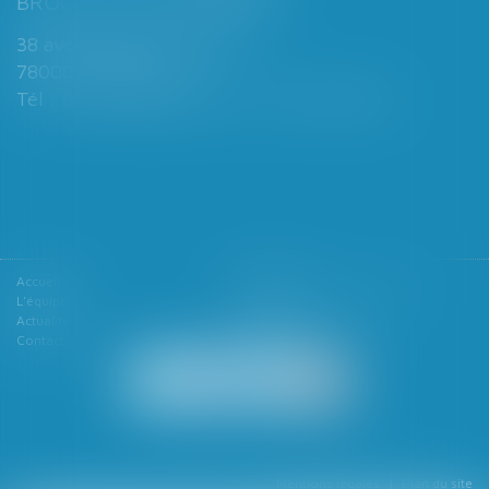
BROCHARD & DESPORTES
38 avenue de Saint-Cloud
78000 VERSAILLES
Tél : 01 39 49 06 06 - Fax : 01 39 53 53 26
Accueil
Le cabinet
L'équipe
Les domaines d'intervention
Actualités
Honoraires
Contact
Articles
Mentions légales
Plan du site