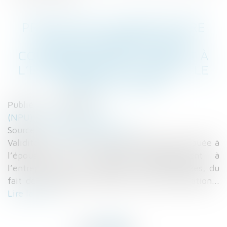
PRESTATION COMPENSATOIRE
DUE AU CONJOINT QUI A
COLLABORÉ BÉNÉVOLEMENT À
L’ENTREPRISE DE L’AUTRE - LE
MONDE DU DROIT
Publié le :
21/06/2017
(NPU) Droit de la famille
Source :
www.lemondedudroit.fr
Validité de la prestation compensatoire attribuée à
l’épouse qui a participé bénévolement à
l’entreprise de son conjoint durant des années, du
fait de la disparité créée par une telle situation...
Lire la suite