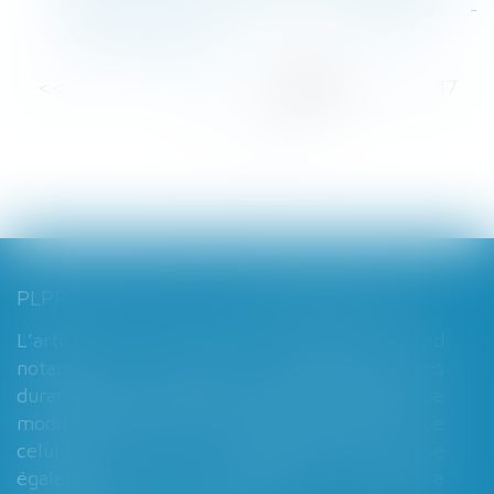
vente d'un lot de copropriété -
Jurisprudentes.net
<<
<
...
11
12
13
14
15
16
17
...
>
>>
PLPRJ 2018-2022 : LES MODIFICATIONS RELATIVES AUX RÉGIMES MATRIMONIAUX - MARIAGE - DIVORCE - COUPLE | DALLOZ ACTUALITÉ
L’article 7 du PLPRJ 2018-2002 tend
notamment à supprimer le délai de deux ans
durant lequel les époux ne peuvent réaliser de
modification de leur régime matrimonial, que
celui-ci soit légal ou conventionnel. Il vise
également à supprimer l’exigence