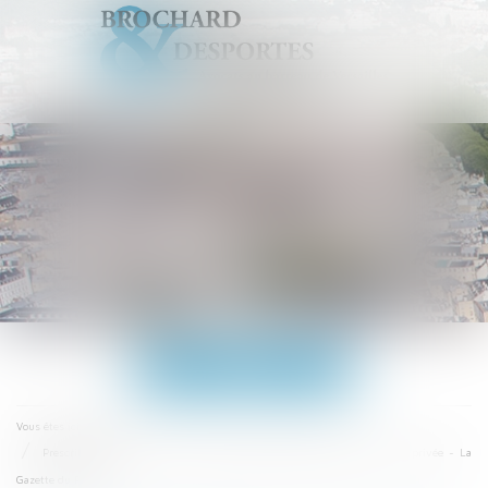
Ouvrir
le
menu
Accueil
Vous êtes ici :
Prescription de l’action en recherche de paternité et atteinte à la vie privée - La
Gazette du Palais