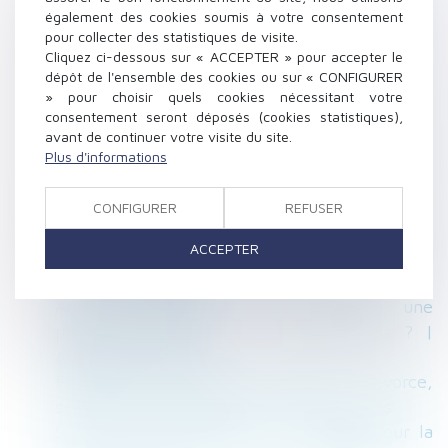
Divorce, pacs, naissance, état-civil: ce qui va
également des cookies soumis à votre consentement
changer - EST REPUBLICAIN
pour collecter des statistiques de visite.
Copropriété, récupérer les charges impayées -
Cliquez ci-dessous sur « ACCEPTER » pour accepter le
dépôt de l'ensemble des cookies ou sur « CONFIGURER
Copropriété - Le Particulier
» pour choisir quels cookies nécessitant votre
Mineurs : l’autorisation de sortie du territoire
consentement seront déposés (cookies statistiques),
est rétablie - Éditions Francis Lefebvre
avant de continuer votre visite du site.
Prescription de l’action en recherche de
Plus d'informations
paternité et atteinte à la vie privée - La
Gazette du Palais
CONFIGURER
REFUSER
Dans quels cas votre propriétaire peut-il vous
ACCEPTER
donner congé pour motif légitime et sérieux ?
| Actualités Seloger
Achat immobilier : faut-il signer une
promesse de vente ou un compromis ? |
Actualités Seloger
Prouver le prêt entre époux - Divorce,
séparation et liquidation - JurisPrudentes
Sur la liste des documents à fournir pour la