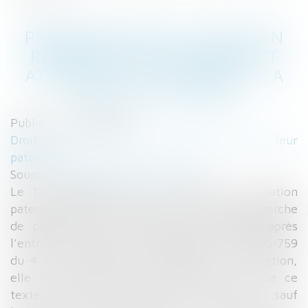
PRESCRIPTION DE L’ACTION EN
RECHERCHE DE PATERNITÉ ET
ATTEINTE À LA VIE PRIVÉE - LA
GAZETTE DU PALAIS
Publié le :
16/11/2016
Droit de la famille, des personnes et de leur
patrimoine
Source :
www.gazettedupalais.com
Le 12 novembre 2011, un homme sans filiation
paternelle établie en assigne un autre en recherche
de paternité. L’action ayant été engagée après
l’entrée en vigueur de l’ordonnance n° 2005-759
du 4 juillet 2005 portant réforme de la filiation,
elle est soumise aux dispositions issues de ce
texte. Selon l’article 321 du Code civil, sauf