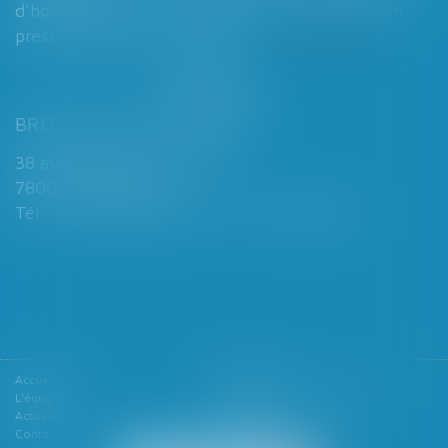
d’homologation judiciaire systématique en
présence d’enfants mineurs...
Lire la suite
BROCHARD & DESPORTES
38 avenue de Saint-Cloud
78000 VERSAILLES
Tél : 01 39 49 06 06 - Fax : 01 39 53 53 26
Accueil
Le cabinet
L'équipe
Les domaines d'intervention
Actualités
Honoraires
Contact
Articles