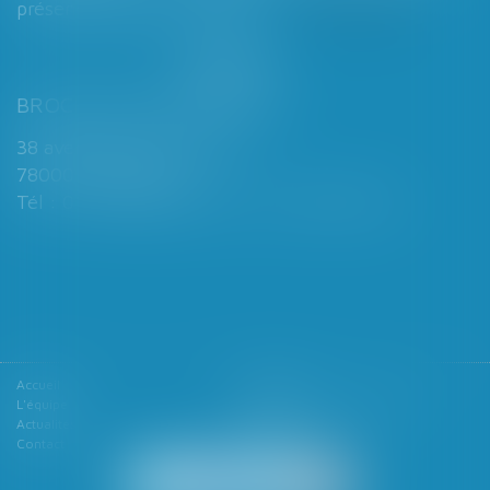
présence d’enfants mineurs...
Lire la suite
BROCHARD & DESPORTES
38 avenue de Saint-Cloud
78000 VERSAILLES
Tél : 01 39 49 06 06 - Fax : 01 39 53 53 26
Accueil
Le cabinet
L'équipe
Les domaines d'intervention
Actualités
Honoraires
Contact
Articles