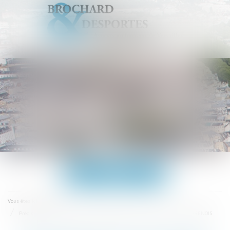
Ouvrir
le
menu
Accueil
Vous êtes ici :
Précisions sur les mesures d’encadrement des loyers commerciaux - DEFRÉNOIS