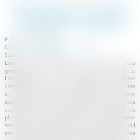
PRÉCISIONS SUR LES MESURES
D’ENCADREMENT DES LOYERS
COMMERCIAUX - DEFRÉNOIS
Publié le :
23/02/2017
Droit commercial
/
Baux commerciaux
Source :
www.defrenois.fr
Lors de l'ouverture de la 5e édition des états
généraux du commerce avait été annoncé
l'encadrement de « l'évolution des loyers
commerciaux pour éviter les augmentations fortes
et brutales, parfois rétroactives qui peuvent
sévèrement menacer l'équilibre financier des
commerces ». Les entrepreneurs mais surtout les
plus jeunes d'entre eux sont particulièrement
touchés par la hausse des loyers : le coût du bail
est le premier obstacle au développement des