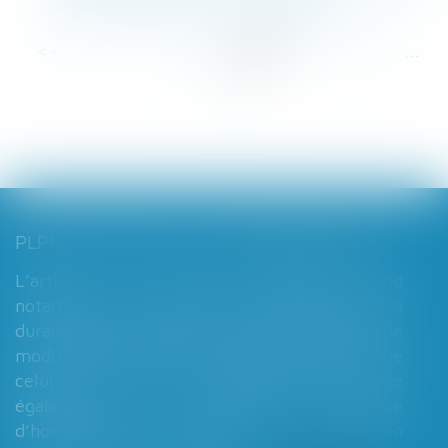
loyers commerciaux - DEFRÉNOIS
<<
<
...
7
8
9
10
11
12
13
...
>
>>
PLPRJ 2018-2022 : LES MODIFICATIONS RELATIVES AUX RÉGIMES MATRIMONIAUX - MARIAGE - DIVORCE - COUPLE | DALLOZ ACTUALITÉ
L’article 7 du PLPRJ 2018-2002 tend
notamment à supprimer le délai de deux ans
durant lequel les époux ne peuvent réaliser de
modification de leur régime matrimonial, que
celui-ci soit légal ou conventionnel. Il vise
également à supprimer l’exigence
d’homologation judiciaire systématique en