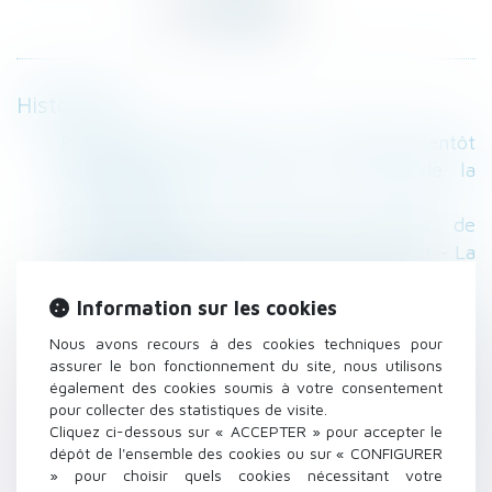
Historique
Permis de construire: la procédure bientôt
dématérialisée à 100% ? - Droit de la
construction
Si le majeur sous tutelle décide de
comparaître sans l’assistance d’un avocat - La
Gazette du Palais
L’information préalable du locataire par le
Information sur les cookies
bailleur sur les modifications de son contrat
Nous avons recours à des cookies techniques pour
est obligatoire...
assurer le bon fonctionnement du site, nous utilisons
également des cookies soumis à votre consentement
Forum Famille Dalloz » Retour sur les
pour collecter des statistiques de visite.
EGDF2016 : du nouveau sur l’article 267 du
Cliquez ci-dessous sur « ACCEPTER » pour accepter le
code civil
dépôt de l'ensemble des cookies ou sur « CONFIGURER
Transaction immobilière : compromis ou
» pour choisir quels cookies nécessitant votre