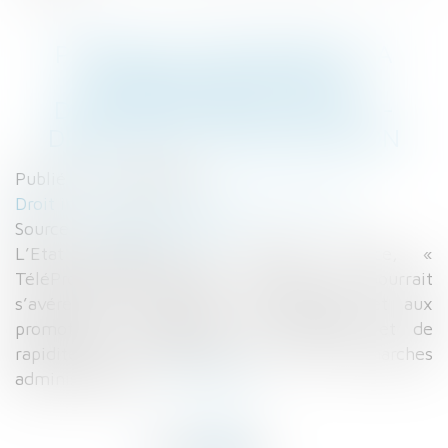
PERMIS DE CONSTRUIRE: LA
PROCÉDURE BIENTÔT
DÉMATÉRIALISÉE À 100% ? -
DROIT DE LA CONSTRUCTION
Publié le :
10/02/2016
Droit immobilier
/
Droit de la construction
Source :
www.lemoniteur.fr
L’Etat développe un nouveau service, «
TéléProcédure Simplifiée » (TPS), qui pourrait
s’avérer bien utile aux constructeurs et aux
promoteurs demandeurs de simplicité et de
rapidité pour l’instruction de leurs démarches
administratives...
Lire la suite