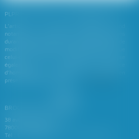
PLPRJ 2018-2022 : LES MODIFICATIONS RELATIVES AUX RÉGIMES MATRIMONIAUX - MARIAGE - DIVORCE - COUPLE | DALLOZ ACTUALITÉ
L’article 7 du PLPRJ 2018-2002 tend
notamment à supprimer le délai de deux ans
durant lequel les époux ne peuvent réaliser de
modification de leur régime matrimonial, que
celui-ci soit légal ou conventionnel. Il vise
également à supprimer l’exigence
d’homologation judiciaire systématique en
présence d’enfants mineurs...
Lire la suite
BROCHARD & DESPORTES
38 avenue de Saint-Cloud
78000 VERSAILLES
Tél : 01 39 49 06 06 - Fax : 01 39 53 53 26