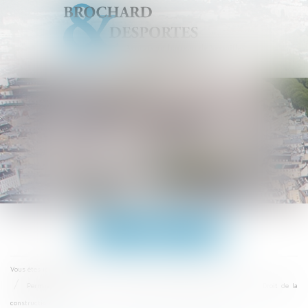
Ouvrir
le
menu
Accueil
Vous êtes ici :
Permis de construire: la procédure bientôt dématérialisée à 100% ? - Droit de la
construction