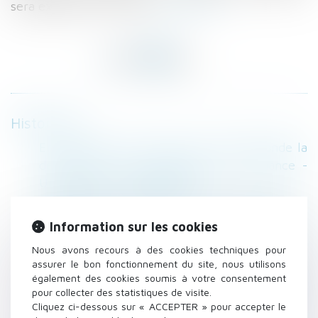
sera examiné le 11 mars
Lire la suite
Historique
En périphérie de Toulouse, l’Etat demande la
destruction d’un équipement qu’il finance -
Urbanisme et aménagement
L'habilitation familiale pour protéger un
proche est accordée par le juge des tutelles -
Information sur les cookies
Le Particulier
Nous avons recours à des cookies techniques pour
"SOS papa": Ils réclament le retour de leurs
assurer le bon fonctionnement du site, nous utilisons
enfants
également des cookies soumis à votre consentement
Simplification du droit de la famille : le décret
pour collecter des statistiques de visite.
enfin publié !
Cliquez ci-dessous sur « ACCEPTER » pour accepter le