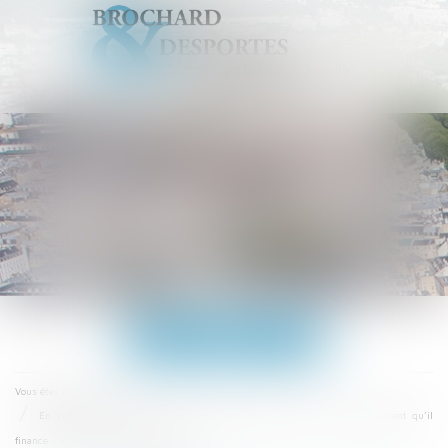
Ouvrir
le
menu
Accueil
Vous êtes ici :
En périphérie de Toulouse, l’Etat demande la destruction d’un équipement qu’il
finance - Urbanisme et aménagement