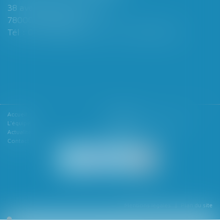
38 avenue de Saint-Cloud
78000 VERSAILLES
Tél : 01 39 49 06 06 - Fax : 01 39 53 53 26
Accueil
Le cabinet
L'équipe
Les domaines d'intervention
Actualités
Honoraires
Contact
Articles
Mentions légales
Plan du site