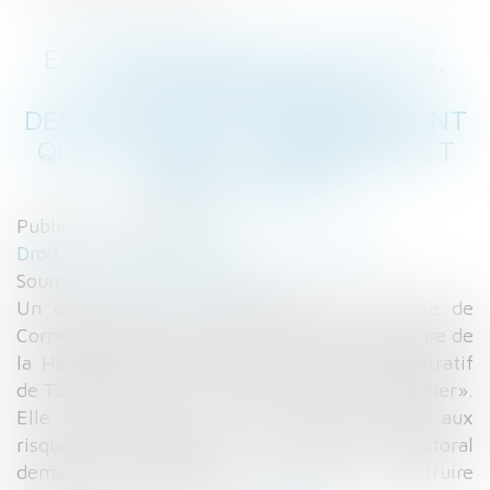
EN PÉRIPHÉRIE DE TOULOUSE,
L’ETAT DEMANDE LA
DESTRUCTION D’UN ÉQUIPEMENT
QU’IL FINANCE - URBANISME ET
AMÉNAGEMENT
Publié le :
10/03/2016
Droit immobilier
/
Droit de la construction
Source :
www.lemoniteur.fr
Un des chantiers emblématiques de la ville de
Cornebarrieu pourrait être stoppé. La préfecture de
la Haute-Garonne a saisi le tribunal administratif
de Toulouse pour «permis de construire irrégulier».
Elle estime que le bâtiment serait sujet aux
risques d’inondations. Le déféré préfectoral
demandant l’annulation du permis de construire