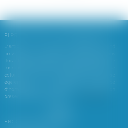
PLPRJ 2018-2022 : LES MODIFICATIONS RELATIVES AUX RÉGIMES MATRIMONIAUX - MARIAGE - DIVORCE - COUPLE | DALLOZ ACTUALITÉ
L’article 7 du PLPRJ 2018-2002 tend
notamment à supprimer le délai de deux ans
durant lequel les époux ne peuvent réaliser de
modification de leur régime matrimonial, que
celui-ci soit légal ou conventionnel. Il vise
également à supprimer l’exigence
d’homologation judiciaire systématique en
présence d’enfants mineurs...
Lire la suite
BROCHARD & DESPORTES