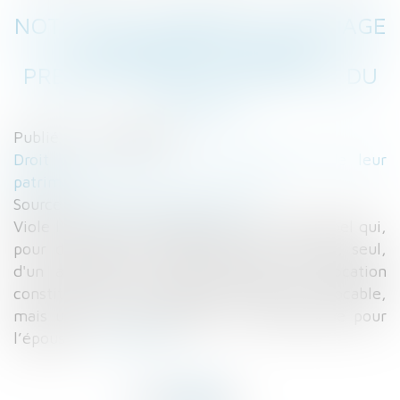
NOTION DE CHARGES DU MARIAGE
ET INTERRUPTION DE
PRESCRIPTION - LA GAZETTE DU
PALAIS
Publié le :
18/10/2016
Droit de la famille, des personnes et de leur
patrimoine
Source :
www.gazettedupalais.com
Viole l'article 214 du Code civil la cour d’appel qui,
pour dire que le financement par l’époux, seul,
d'un appartement indivis destiné à la location
constitue, non une donation indirecte révocable,
mais un acte rémunératoire et indemnitaire pour
l’épouse...
Lire la suite