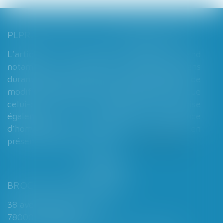
PLPRJ 2018-2022 : LES MODIFICATIONS RELATIVES AUX RÉGIMES MATRIMONIAUX - MARIAGE - DIVORCE - COUPLE | DALLOZ ACTUALITÉ
L’article 7 du PLPRJ 2018-2002 tend
notamment à supprimer le délai de deux ans
durant lequel les époux ne peuvent réaliser de
modification de leur régime matrimonial, que
celui-ci soit légal ou conventionnel. Il vise
également à supprimer l’exigence
d’homologation judiciaire systématique en
présence d’enfants mineurs...
Lire la suite
BROCHARD & DESPORTES
38 avenue de Saint-Cloud
78000 VERSAILLES