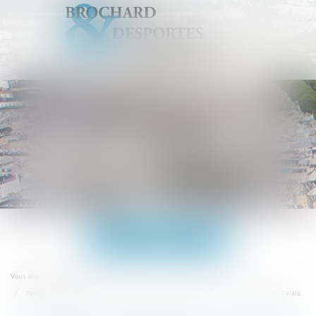
Ouvrir
le
menu
Accueil
Vous êtes ici :
Notion de charges du mariage et interruption de prescription - La Gazette du Palais