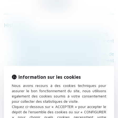
Historique
RAPPEL : Les cas de divorce - Net-iris 2016
Habitat participatif : la garantie d’achèvement
de l’immeuble encadrée - Le Moniteur
Conformité à la Constitution de la date de
prise d’effet entre les époux du changement
de régime matrimonial - DEFRÉNOIS
Un avocat peut être désigné pour dresser un
Information sur les cookies
inventaire dans le cadre d’un divorce -
Nous avons recours à des cookies techniques pour
Déontologie | Dalloz Actualité
assurer le bon fonctionnement du site, nous utilisons
Le titulaire d’un bail commercial doit exercer
également des cookies soumis à votre consentement
l’activité qu’il déclare | SOS conso
pour collecter des statistiques de visite.
Rappel : Une maison en construction implique
Cliquez ci-dessous sur « ACCEPTER » pour accepter le
dépôt de l'ensemble des cookies ou sur « CONFIGURER
une assurance habitation et des garanties :
» pour choisir quels cookies nécessitant votre