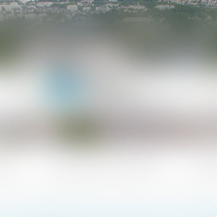
ipe
Les domaines d'intervention
Actua
ère de filiation : l'intérêt supérieur de l'enfant ne constitue pas en soi un motif légitime de refu
E L'EXPERTISE BIOLOGIQUE EN MATIÈR