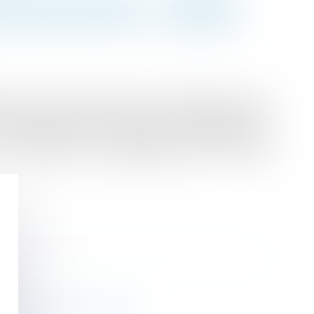
GITIME DE REFUS | LEXBASE
time de ne pas y procéder. L'intérêt supérieur de
cision apportée par la première chambre civile de
n° 15-22.848, FS-P+B N° Lexbase : A2025RXB). En
M. R., son époux. En septembre 2010, M. Z. avait
s et divisions foncières