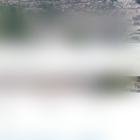
lités
Honoraires
Contact
s | Lexbase
E DE FILIATION : L'INTÉRÊT