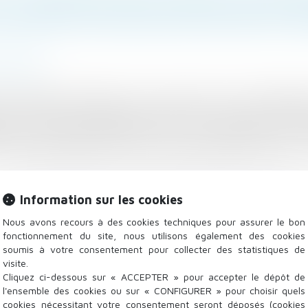
 CONSTITUE PAS EN SOI UN MOTIF LÉ
atrimoine
en matière de filiation, sauf s'il existe un motif légi
me de refus de l'expertise biologique. Telle est la pré
du le 13 juillet 2016 (Cass. civ. 1, 13 juillet 2016, 
civil comme étant née le 31 août 2006 de Mme B. et de 
Information sur les cookies
Nous avons recours à des cookies techniques pour assurer le bon
fonctionnement du site, nous utilisons également des cookies
soumis à votre consentement pour collecter des statistiques de
visite.
Cliquez ci-dessous sur « ACCEPTER » pour accepter le dépôt de
l'ensemble des cookies ou sur « CONFIGURER » pour choisir quels
orme au cahier des charges du lotissement - Lotissement
cookies nécessitant votre consentement seront déposés (cookies