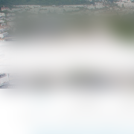
Accueil
Le cabinet
L'équ
Accueil
Motif légitime de refus de l'expertise biologique en mati
Vous êtes ici :
MOTIF LÉGITIME DE REFUS D