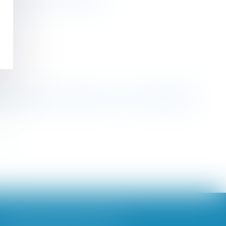
'enfant ne constitue pas en soi un motif légitime
>>
BROCHARD & DESPORTES