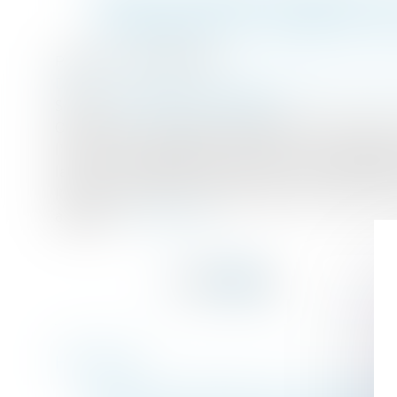
SUPÉRIEUR DE L'ENFANT NE
Publié le :
26/07/2016
Droit de la famille, des personnes et de leur p
Source :
presentation.lexbase.fr
On sait que l'expertise biologique est de droit 
l'enfant ne constitue pas en soi un motif légiti
la Cour de cassation aux termes d'un arrêt ren
l'espèce, Ilham R. avait été inscrite à l'état 
assigné...
Lire la suite
Historique
Démolition du bâtiment qui n'est pas conf