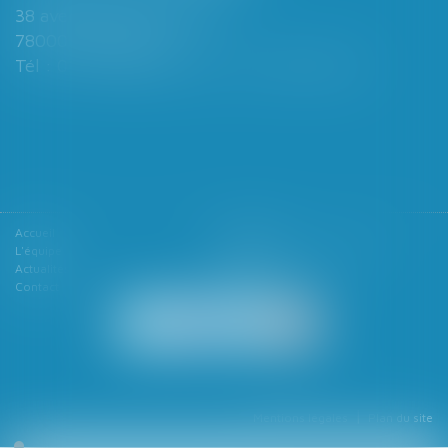
38 avenue de Saint-Cloud
78000 VERSAILLES
Tél : 01 39 49 06 06 - Fax : 01 39 53 53 26
Accueil
Le cabinet
L'équipe
Les domaines d'intervention
Actualités
Honoraires
Contact
Articles
Mentions légales
Plan du site