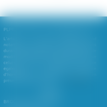
PLPRJ 2018-2022 : LES MODIFICATIONS RELATIVES AUX RÉGIMES MATRIMONIAUX - MARIAGE - DIVORCE - COUPLE | DALLOZ ACTUALITÉ
L’article 7 du PLPRJ 2018-2002 tend
notamment à supprimer le délai de deux ans
durant lequel les époux ne peuvent réaliser de
modification de leur régime matrimonial, que
celui-ci soit légal ou conventionnel. Il vise
également à supprimer l’exigence
d’homologation judiciaire systématique en
présence d’enfants mineurs...
Lire la suite
BROCHARD & DESPORTES