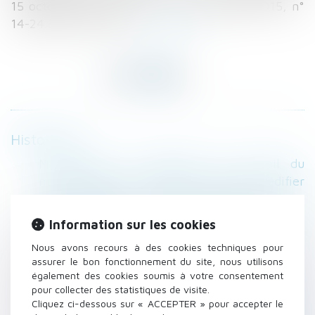
15 octobre 2015 (Cass. civ. 3, 15 octobre 2015, n°
14-24.553, FS-P+B)...
Lire la suite
Historique
Manquement à l'obligation de conseil du
maître d'oeuvre quant aux risques d'édifier
une construction... Actualités du Droit- Lamy
Renouvellement du bail commercial : le
Information sur les cookies
silence du bailleur ne veut pas dire
Nous avons recours à des cookies techniques pour
acceptation définitive !
assurer le bon fonctionnement du site, nous utilisons
Plus de pouvoirs pour le parent dans la gestion
également des cookies soumis à votre consentement
des biens de son enfant - Le Particulier
pour collecter des statistiques de visite.
Entreprises de travaux publics, comment
Cliquez ci-dessous sur « ACCEPTER » pour accepter le