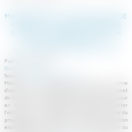
MANQUEMENT À L'OBLIGATION DE
CONSEIL DU MAÎTRE D'OEUVRE
QUANT AUX RISQUES D'ÉDIFIER
UNE CONSTRUCTION...
ACTUALITÉS DU DROIT- LAMY
Publié le :
04/11/2015
Droit immobilier
Source :
actualitesdudroit.lamy.fr
Manque à son obligation de conseil le maître
d'oeuvre qui, avant d'exécuter les travaux, omet
de consulter le titre de propriété de son client pour
en tirer les conséquences permettant d'éviter
l'édification d'un ouvrage en violation des droits du
propriétaire du fonds voisin. Telle est la solution
énoncée dans un arrêt de la Cour de cassation du