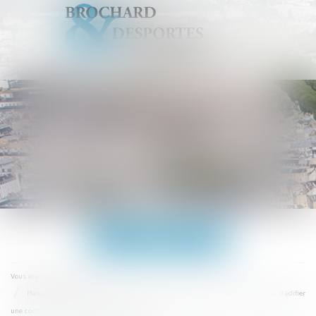
Ouvrir
le
menu
Accueil
Vous êtes ici :
Manquement à l'obligation de conseil du maître d'oeuvre quant aux risques d'édifier
une construction... Actualités du Droit- Lamy