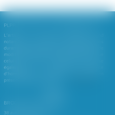
PLPRJ 2018-2022 : LES MODIFICATIONS RELATIVES AUX RÉGIMES MATRIMONIAUX - MARIAGE - DIVORCE - COUPLE | DALLOZ ACTUALITÉ
L’article 7 du PLPRJ 2018-2002 tend
notamment à supprimer le délai de deux ans
durant lequel les époux ne peuvent réaliser de
modification de leur régime matrimonial, que
celui-ci soit légal ou conventionnel. Il vise
également à supprimer l’exigence
d’homologation judiciaire systématique en
présence d’enfants mineurs...
Lire la suite
BROCHARD & DESPORTES
38 avenue de Saint-Cloud