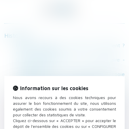
Historique
Pension alimentaire : fixation et versement ?
via service-public.fr
Une commune est-elle une copropriétaire -
Jurisprudentes
Gestation pour autrui : la CEDH revoit sa copie
- Famille - Personne | Dalloz Actualité
Information sur les cookies
Circulaire sur le divorce par consentement
mutuel - Le Monde du droit
Nous avons recours à des cookies techniques pour
Location d’appartements meublés: Bercy
assurer le bon fonctionnement du site, nous utilisons
également des cookies soumis à votre consentement
rappelle les règles fiscales et sociales -
pour collecter des statistiques de visite.
FIGARO IMMOBILIER
Cliquez ci-dessous sur « ACCEPTER » pour accepter le
La responsabilité de l'architecte qui réalise un
dépôt de l'ensemble des cookies ou sur « CONFIGURER