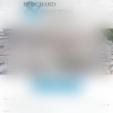
Ouvrir
le
menu
Accueil
Vous êtes ici :
Maître Emmanuel Desportes formé au droit collaboratif peut vous assister dans le
cadre d'un divorce par consentement mutuel