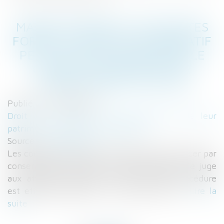
MAÎTRE EMMANUEL DESPORTES
FORMÉ AU DROIT COLLABORATIF
PEUT VOUS ASSISTER DANS LE
CADRE D'UN DIVORCE PAR
CONSENTEMENT MUTUEL
Publié le :
30/01/2017
Droit de la famille, des personnes et de leur
patrimoine
/
Divorce et séparation
Source :
cnb.avocat.fr
Les couples mariés peuvent désormais divorcer par
consentement mutuel, sans passer devant le juge
aux affaires familiales. Cette nouvelle procédure
est effective depuis le 1er janvier 2017...
Lire la
suite