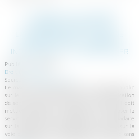
LA MAIRIE PEUT IMPOSER
L'INSTALLATION D'UN
LAMPADAIRE SUR LA FAÇADE
D'UNE MAISON - MAISON
INDIVIDUELLE - LE PARTICULIER
Publié le :
02/03/2017
Droit immobilier
Source :
www.leparticulier.fr
Le maire peut décider de fixer un éclairage public
sur le mur d'un immeuble privé sans l'autorisation
de son propriétaire. Si ce dernier s'y oppose, il doit
mettre en place une procédure pour lui imposer la
servitude d'ancrage. L'installation d'un lampadaire
sur la façade d'un immeuble privé donnant sur la
voie publique, peut être décidée par le maire sans