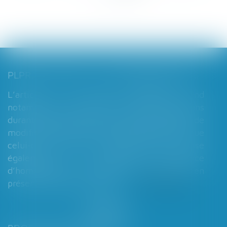
>
>>
PLPRJ 2018-2022 : LES MODIFICATIONS RELATIVES AUX RÉGIMES MATRIMONIAUX - MARIAGE - DIVORCE - COUPLE | DALLOZ ACTUALITÉ
L’article 7 du PLPRJ 2018-2002 tend
notamment à supprimer le délai de deux ans
durant lequel les époux ne peuvent réaliser de
modification de leur régime matrimonial, que
celui-ci soit légal ou conventionnel. Il vise
également à supprimer l’exigence
d’homologation judiciaire systématique en
présence d’enfants mineurs...
Lire la suite