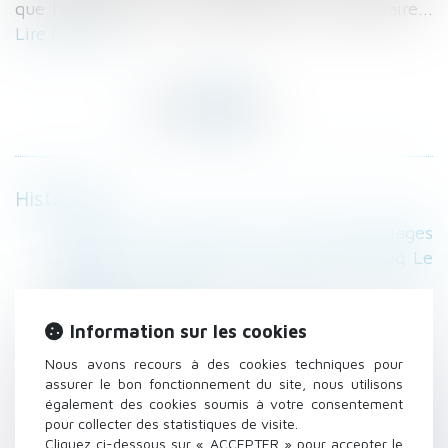
que l'autorisation du propriétaire soit nécessaire...
Lire la suite
Historique
Divorce : journal intime et photomontages
peuvent être produits | SOS conso - Blog Le
Monde
Loyers commerciaux actualisés au 20 mars
Information sur les cookies
2017 | Net-iris
Le nom d'usage n'est qu'un nom d'emprunt -
Nous avons recours à des cookies techniques pour
20/03/2017 - La Nouvelle République
assurer le bon fonctionnement du site, nous utilisons
également des cookies soumis à votre consentement
Location ou sous-location : ce n'est pas la
pour collecter des statistiques de visite.
même fiscalité qui s'applique - Le Particulier
Cliquez ci-dessous sur « ACCEPTER » pour accepter le