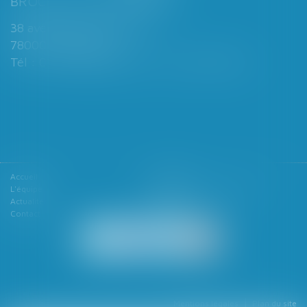
BROCHARD & DESPORTES
38 avenue de Saint-Cloud
78000 VERSAILLES
Tél : 01 39 49 06 06 - Fax : 01 39 53 53 26
Accueil
Le cabinet
L'équipe
Les domaines d'intervention
Actualités
Honoraires
Contact
Articles
Mentions légales
Plan du site