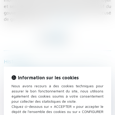
et sera supprimé à partir de 1 200 €. L’objectif du
gouvernement ? Faire reculer "l’effet APL" accusé
de gonfler les loyers...
Lire la suite
Historique
Marchands de sommeil : frapper plus fort -
Droit immobilier - Le Moniteur
Information sur les cookies
Faire construire sa piscine: autorisation, taxe
Nous avons recours à des cookies techniques pour
d’aménagement, ...
assurer le bon fonctionnement du site, nous utilisons
Sous-louer votre logement - Dossier familial
également des cookies soumis à votre consentement
pour collecter des statistiques de visite.
Condamnation pénale d'un constructeur de
Cliquez ci-dessous sur « ACCEPTER » pour accepter le
maisons individuelles ne souscrivant pas
dépôt de l'ensemble des cookies ou sur « CONFIGURER