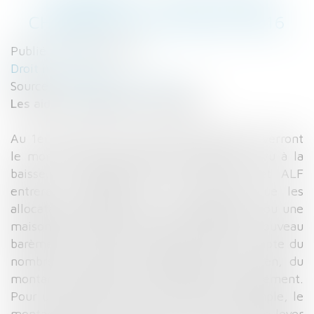
LOGEMENT : TOUT CE QUI
CHANGE AU 1ER JUILLET 2016
Publié le :
05/07/2016
Droit immobilier
Source :
www.explorimmo.com
Les aides au logement remaniées
Au 1er juillet 2016, près de 80 000 foyers verront
le montant de leurs aides au logement revu à la
baisse. La dégressivité des APL, ALS et ALF
entrera en vigueur et ne concernera que les
allocataires résidants dans un appartement ou une
maison dont le loyer serait trop élevé. Le nouveau
barème qui entrera en vigueur tiendra compte du
nombre de personnes résidants dans le bien, du
montant du loyer et de la localisation du logement.
Pour une personne seule, à Paris par exemple, le
montant des APL se réduira dès 1 000 € de loyer