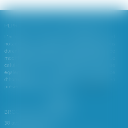
PLPRJ 2018-2022 : LES MODIFICATIONS RELATIVES AUX RÉGIMES MATRIMONIAUX - MARIAGE - DIVORCE - COUPLE | DALLOZ ACTUALITÉ
L’article 7 du PLPRJ 2018-2002 tend
notamment à supprimer le délai de deux ans
durant lequel les époux ne peuvent réaliser de
modification de leur régime matrimonial, que
celui-ci soit légal ou conventionnel. Il vise
également à supprimer l’exigence
d’homologation judiciaire systématique en
présence d’enfants mineurs...
Lire la suite
BROCHARD & DESPORTES
38 avenue de Saint-Cloud