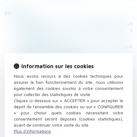
Historique
Appropriation des parties communes par un
copropriétaire : dans quel délai agir ?
#droitimmobilier
Un marché immobilier 2014 à plusieurs
vitesses #droitimmobilier
Prime de Noël 2014 : montant et date de
Information sur les cookies
versement #droitfamille
Nous avons recours à des cookies techniques pour
Investissement immobilier : le Pinel mieux
assurer le bon fonctionnement du site, nous utilisons
accueilli que le Duflot #droitimmobilier
également des cookies soumis à votre consentement
Investissement immobilier : le Sénat modifie
pour collecter des statistiques de visite.
le Pinel
Cliquez ci-dessous sur « ACCEPTER » pour accepter le
dépôt de l'ensemble des cookies ou sur « CONFIGURER
Divorce pour faute et prestation
» pour choisir quels cookies nécessitant votre
compensatoire #droitfamille
consentement seront déposés (cookies statistiques),
Impayés de loyers : bailleurs et locataires
avant de continuer votre visite du site.
attendent trop longtemps #droitimmobilier
Plus d'informations