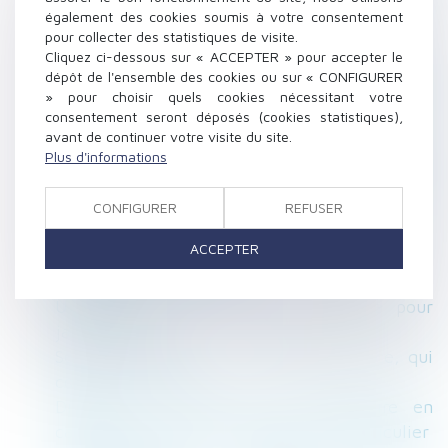
impayées bientôt généralisée - Enfants - Le
également des cookies soumis à votre consentement
Particulier
pour collecter des statistiques de visite.
Les conditions de conciliation entre la
Cliquez ci-dessous sur « ACCEPTER » pour accepter le
dépôt de l'ensemble des cookies ou sur « CONFIGURER
nécessité professionnelle de construire un
» pour choisir quels cookies nécessitant votre
bâtiment agricole et les règles
consentement seront déposés (cookies statistiques),
d'inconstructibilité...
avant de continuer votre visite du site.
Garde alternée : l'intégralité des parts fiscales
Plus d'informations
peut être attribuée au parent qui a la charge
principale
CONFIGURER
REFUSER
Quel régime d’imposition pour les
ACCEPTER
#prestationscompensatoires versées en
plusieurs annuités ?
Urbanisme : une refonte importante pour
janvier 2016
Sécu, CAF, retraite... : après un divorce, qui
conserve quoi ?
Divorce : la prestation compensatoire en
capital reste de mise - Divorce - Le Particulier