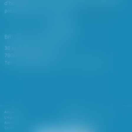
d’homologation judiciaire systématique en
présence d’enfants mineurs...
Lire la suite
BROCHARD & DESPORTES
38 avenue de Saint-Cloud
78000 VERSAILLES
Tél : 01 39 49 06 06 - Fax : 01 39 53 53 26
Accueil
Le cabinet
L'équipe
Les domaines d'intervention
Actualités
Honoraires
Contact
Articles