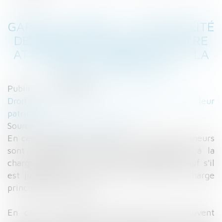
GARDE ALTERNÉE : L'INTÉGRALITÉ
DES PARTS FISCALES PEUT ÊTRE
ATTRIBUÉE AU PARENT QUI A LA
CHARGE PRINCIPALE
Publié le :
30/09/2015
Droit de la famille, des personnes et de leur
patrimoine
Source :
www.service-public.fr
En cas de résidence alternée, les enfants mineurs
sont considérés comme étant fiscalement à la
charge égale de l'un et de l'autre parent, sauf s'il
est justifié que l'un d'entre eux assume la charge
principale des enfants.
En cas de résidence alternée (encore souvent