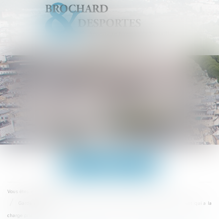
Ouvrir
le
menu
Accueil
Vous êtes ici :
Garde alternée : l'intégralité des parts fiscales peut être attribuée au parent qui a la
charge principale