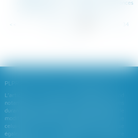
comptanoo.com - Quelles assurances
#construction pour les Constructeurs ?
<<
<
...
28
29
30
31
32
33
34
...
>
>>
PLPRJ 2018-2022 : LES MODIFICATIONS RELATIVES AUX RÉGIMES MATRIMONIAUX - MARIAGE - DIVORCE - COUPLE | DALLOZ ACTUALITÉ
L’article 7 du PLPRJ 2018-2002 tend
notamment à supprimer le délai de deux ans
durant lequel les époux ne peuvent réaliser de
modification de leur régime matrimonial, que
celui-ci soit légal ou conventionnel. Il vise
également à supprimer l’exigence