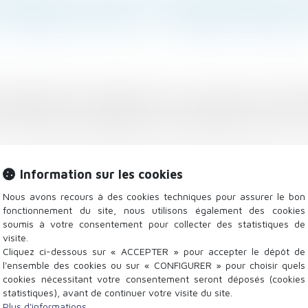
 CONSTRUCTION ? | SERVICE-PUBLIC
d'équipement installé dans une construction existante
mporte que cet équipement soit dissociable ou non de 
Information sur les cookies
Nous avons recours à des cookies techniques pour assurer le bon
fonctionnement du site, nous utilisons également des cookies
soumis à votre consentement pour collecter des statistiques de
visite.
Cliquez ci-dessous sur « ACCEPTER » pour accepter le dépôt de
l'ensemble des cookies ou sur « CONFIGURER » pour choisir quels
u mesurage de son lot - EFL
cookies nécessitant votre consentement seront déposés (cookies
s frères et sœurs ?
statistiques), avant de continuer votre visite du site.
impayées | service-public.fr
Plus d'informations