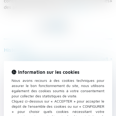
contre «tout recours aux violences corporelles»
des parents envers les enfan
Lire la suite
Historique
Marchands de sommeil : frapper plus fort -
Droit immobilier - Le Moniteur
Faire construire sa piscine: autorisation, taxe
Information sur les cookies
d’aménagement, ...
Nous avons recours à des cookies techniques pour
Sous-louer votre logement - Dossier familial
assurer le bon fonctionnement du site, nous utilisons
Condamnation pénale d'un constructeur de
également des cookies soumis à votre consentement
pour collecter des statistiques de visite.
maisons individuelles ne souscrivant pas
Cliquez ci-dessous sur « ACCEPTER » pour accepter le
d'assurance dommages - JurisPrudentes
dépôt de l'ensemble des cookies ou sur « CONFIGURER
Simplification : un rapport du Sénat propose
» pour choisir quels cookies nécessitant votre