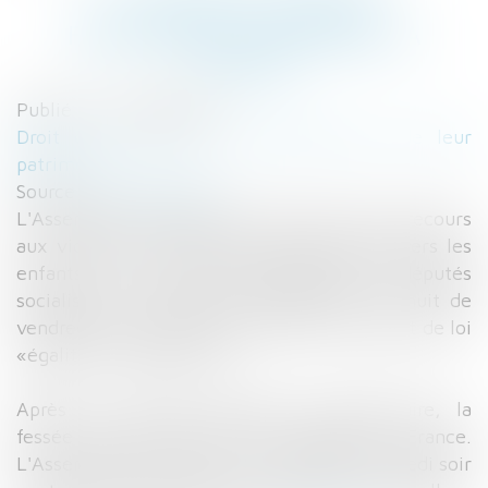
LA FRANCE POURRAIT
FINALEMENT INTERDIRE LA
FESSÉE
Publié le :
05/07/2016
Droit de la famille, des personnes et de leur
patrimoine
Source :
www.lefigaro.fr
L'Assemblée nationale a voté contre «tout recours
aux violences corporelles» des parents envers les
enfants, en vertu d'un amendement de députés
socialistes et écologistes adopté dans la nuit de
vendredi à samedi lors de l'examen du projet de loi
«égalité et citoyenneté».
Après une longue résistance parlementaire, la
fessée pourrait bientôt être illégale en France.
L'Assemblée nationale a en effet voté vendredi soir