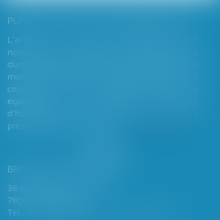
PLPRJ 2018-2022 : LES MODIFICATIONS RELATIVES AUX RÉGIMES MATRIMONIAUX - MARIAGE - DIVORCE - COUPLE | DALLOZ ACTUALITÉ
L’article 7 du PLPRJ 2018-2002 tend
notamment à supprimer le délai de deux ans
durant lequel les époux ne peuvent réaliser de
modification de leur régime matrimonial, que
celui-ci soit légal ou conventionnel. Il vise
également à supprimer l’exigence
d’homologation judiciaire systématique en
présence d’enfants mineurs...
Lire la suite
BROCHARD & DESPORTES
38 avenue de Saint-Cloud
78000 VERSAILLES
Tél : 01 39 49 06 06 - Fax : 01 39 53 53 26