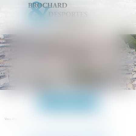
Ouvrir
le
menu
Accueil
La France pourrait finalement interdire la fessée
Vous êtes ici :