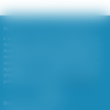
PLPRJ 2018-2022 : LES MODIFICATIONS RELATIVES AUX RÉGIMES MATRIMONIAUX - MARIAGE - DIVORCE - COUPLE | DALLOZ ACTUALITÉ
L’article 7 du PLPRJ 2018-2002 tend
notamment à supprimer le délai de deux ans
durant lequel les époux ne peuvent réaliser de
modification de leur régime matrimonial, que
celui-ci soit légal ou conventionnel. Il vise
également à supprimer l’exigence
d’homologation judiciaire systématique en
présence d’enfants mineurs...
Lire la suite
BROCHARD & DESPORTES