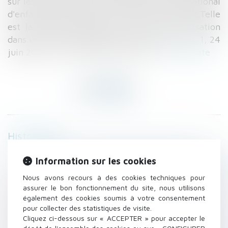
sur les aspects civils de l'enlèvement international
d'enfants) et d'ordonner le retour de l'enfant. Telle
est la solution retenue par la Cour de cassation
dans un arrêt rendu le 24 juin 2015 (Cass. civ. 1, 24
juin 2015, n° 14-14.909, FS-P+B+I)...
Lire la suite
Historique
DEFRÉNOIS - L’indemnisation intégrale par le
Information sur les cookies
diagnostiqueur en cas d’état parasitaire erroné
Nous avons recours à des cookies techniques pour
CJUE : compétence du juge pour statuer sur
assurer le bon fonctionnement du site, nous utilisons
la pension alimentaire due par un parent
également des cookies soumis à votre consentement
Louer un logement : ce qui change le 1er août
pour collecter des statistiques de visite.
2015 - Logement
Cliquez ci-dessous sur « ACCEPTER » pour accepter le