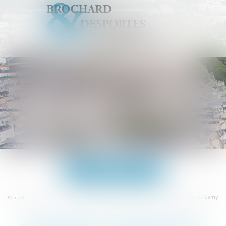
Ouvrir
le
menu
Accueil
Enlèvement international d'enfant - Actualités du Droit- Lamy
Vous êtes ici :