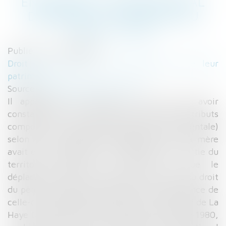
ENLÈVEMENT INTERNATIONAL
D'ENFANT - ACTUALITÉS DU
DROIT- LAMY
Publié le :
21/07/2015
Droit de la famille, des personnes et de leur
patrimoine
Source :
actualitesdudroit.lamy.fr
Il appartient aux juges du fond, après avoir
constaté que le père était investi des attributs
composant la "patria potestad" (autorité parentale)
selon la loi étrangère compétente, que la mère
avait été assujettie à une interdiction de sortie du
territoire mexicain de l'enfant et que le
déplacement avait été effectué au mépris du droit
du père à participer à la fixation de la résidence de
celle-ci, de faire application de la Convention de La
Haye (Convention de La Haye du 25 octobre 1980,