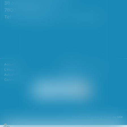
38 avenue de Saint-Cloud
78000 VERSAILLES
Tél : 01 39 49 06 06 - Fax : 01 39 53 53 26
Accueil
Le cabinet
L'équipe
Les domaines d'intervention
Actualités
Honoraires
Contact
Articles
Mentions légales
Plan du site