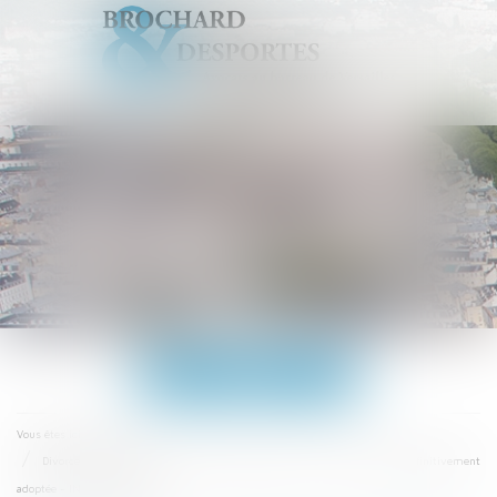
Ouvrir
le
menu
Accueil
Vous êtes ici :
Divorce : la réforme créant un nouveau divorce « sans juge » a été définitivement
adoptée - INTERETS PRIVES