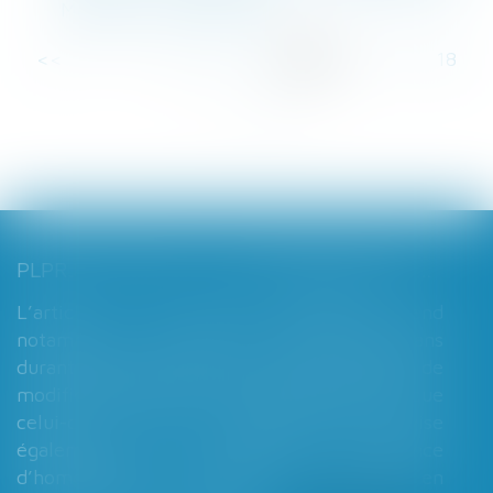
Mariage - Le Particulier
<<
<
...
12
13
14
15
16
17
18
...
>
>>
PLPRJ 2018-2022 : LES MODIFICATIONS RELATIVES AUX RÉGIMES MATRIMONIAUX - MARIAGE - DIVORCE - COUPLE | DALLOZ ACTUALITÉ
L’article 7 du PLPRJ 2018-2002 tend
notamment à supprimer le délai de deux ans
durant lequel les époux ne peuvent réaliser de
modification de leur régime matrimonial, que
celui-ci soit légal ou conventionnel. Il vise
également à supprimer l’exigence
d’homologation judiciaire systématique en