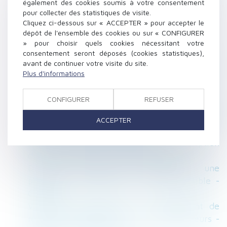
également des cookies soumis à votre consentement
Un avocat peut être désigné pour dresser un
pour collecter des statistiques de visite.
inventaire dans le cadre d’un divorce -
Cliquez ci-dessous sur « ACCEPTER » pour accepter le
Déontologie | Dalloz Actualité
dépôt de l'ensemble des cookies ou sur « CONFIGURER
Le titulaire d’un bail commercial doit exercer
» pour choisir quels cookies nécessitant votre
consentement seront déposés (cookies statistiques),
l’activité qu’il déclare | SOS conso
avant de continuer votre visite du site.
Rappel : Une maison en construction implique
Plus d'informations
une assurance habitation et des garanties :
17-10-2016 - Batiweb.com
CONFIGURER
REFUSER
Divorce : la réforme créant un nouveau
divorce « sans juge » a été définitivement
ACCEPTER
adoptée - INTERETS PRIVES
Notion de charges du mariage et interruption
de prescription - La Gazette du Palais
Droit de passage pour désenclaver une
propriété : le point sur un sujet sensible -
Capital.fr
Vers une simplification du changement de
régime matrimonial pour les entrepreneurs -