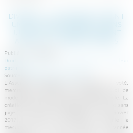
DIVORCE : LA RÉFORME CRÉANT
UN NOUVEAU DIVORCE « SANS
JUGE » A ÉTÉ DÉFINITIVEMENT
ADOPTÉE - INTERETS PRIVES
Publié le :
19/10/2016
Droit de la famille, des personnes et de leur
patrimoine
Source :
interetsprives.grouperf.com
L'Assemblée Nationale a définitivement voté,
mercredi 12 octobre 2016, le projet de loi de
modernisation de la justice du XXIème siècle. La
création d'une nouvelle procédure de divorce sans
juge, qui entrera en application le 1er janvier
2017, est, pour ce qui concerne la famille, la
mesure phare de cette réforme. Dès l'année