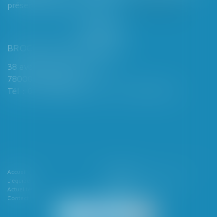
présence d’enfants mineurs...
Lire la suite
BROCHARD & DESPORTES
38 avenue de Saint-Cloud
78000 VERSAILLES
Tél : 01 39 49 06 06 - Fax : 01 39 53 53 26
Accueil
Le cabinet
L'équipe
Les domaines d'intervention
Actualités
Honoraires
Contact
Articles