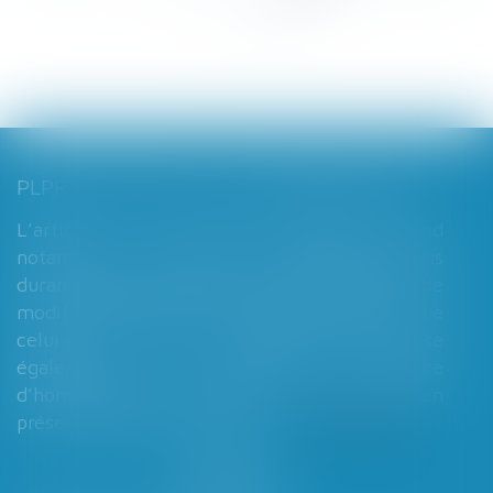
...
>
>>
PLPRJ 2018-2022 : LES MODIFICATIONS RELATIVES AUX RÉGIMES MATRIMONIAUX - MARIAGE - DIVORCE - COUPLE | DALLOZ ACTUALITÉ
L’article 7 du PLPRJ 2018-2002 tend
notamment à supprimer le délai de deux ans
durant lequel les époux ne peuvent réaliser de
modification de leur régime matrimonial, que
celui-ci soit légal ou conventionnel. Il vise
également à supprimer l’exigence
d’homologation judiciaire systématique en
présence d’enfants mineurs...
Lire la suite