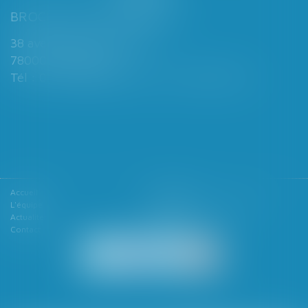
BROCHARD & DESPORTES
38 avenue de Saint-Cloud
78000 VERSAILLES
Tél : 01 39 49 06 06 - Fax : 01 39 53 53 26
Accueil
Le cabinet
L'équipe
Les domaines d'intervention
Actualités
Honoraires
Contact
Articles