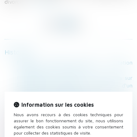
divorce...
Lire la suite
Historique
Divorce : comment est fixée la prestation
compensatoire ? - Le Monde
Immobilier -Copropriété : quelles règles sur
les documents à fournir à l'acquéreur d'un
logement ? | service-public.fr
Le rapport de l’ONPE pointe les difficultés à la
Information sur les cookies
mise en œuvre du ''projet pour l’enfant'' -
Nous avons recours à des cookies techniques pour
Gazette Santé Social
assurer le bon fonctionnement du site, nous utilisons
DEFRÉNOIS - lextenso éditions - Licéité d’un
également des cookies soumis à votre consentement
droit réel de jouissance spéciale supérieur à
pour collecter des statistiques de visite.