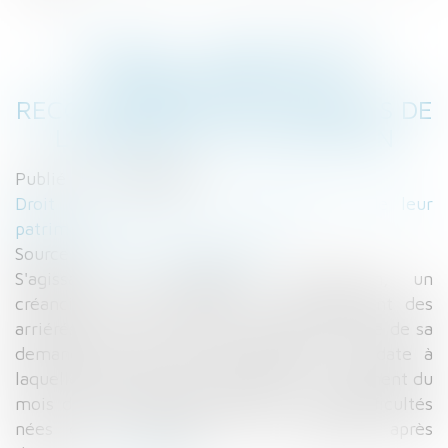
DIVORCE : PRESCRIPTION
QUINQUENNALE DU
RECOUVREMENT DES ARRIÉRÉS DE
L'INDEMNITÉ D'OCCUPATION
Publié le :
27/09/2016
Droit de la famille, des personnes et de leur
patrimoine
Source :
www.lemondedudroit.fr
S'agissant de l'indemnité d'occupation, un
créancier ne peut obtenir le recouvrement des
arriérés échus plus de cinq ans avant la date de sa
demande et non encore exigibles à la date à
laquelle le jugement a été obtenu. Un jugement du
mois de janvier 2005, statuant sur les difficultés
nées de la liquidation et du partage, après