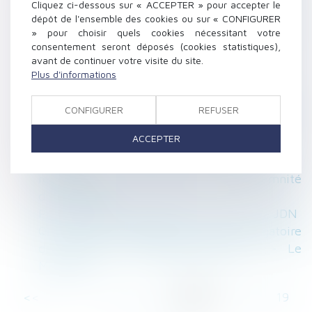
30 ans
Cliquez ci-dessous sur « ACCEPTER » pour accepter le
dépôt de l'ensemble des cookies ou sur « CONFIGURER
Il n'est pas obligatoire de mettre le nom
» pour choisir quels cookies nécessitant votre
marital sur ses papiers - Mariage - Le
consentement seront déposés (cookies statistiques),
Particulier
avant de continuer votre visite du site.
Mise en œuvre de la garantie de paiement du
Plus d'informations
maître d’ouvrage - La Gazette du Palais
Une agence de recouvrement des pensions
CONFIGURER
REFUSER
alimentaires impayées dès 2017 - Enfants - Le
ACCEPTER
Particulier
Divorce : prescription quinquennale du
recouvrement des arriérés de l'indemnité
d'occupation
Pacs : impôts, avantages et convention - JDN
Quelle est l’étendue du recours subrogatoire
de l’assureur dommages-ouvrage ? - Le
Moniteur
<<
<
...
13
14
15
16
17
18
19