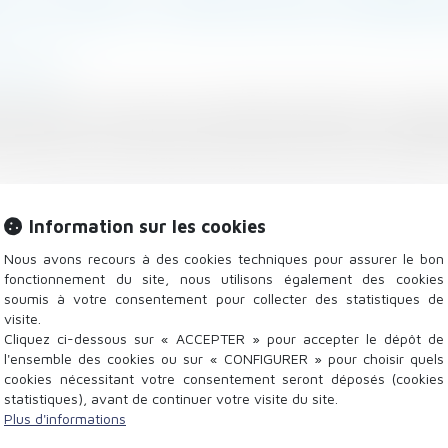
atrimoine
 de verser à l’autre une prestation destinée à compen
e même en cas de divorce pour faute, elle n’est toutef
Information sur les cookies
Nous avons recours à des cookies techniques pour assurer le bon
fonctionnement du site, nous utilisons également des cookies
soumis à votre consentement pour collecter des statistiques de
visite.
n compensatoire ? - Le Monde
Cliquez ci-dessous sur « ACCEPTER » pour accepter le dépôt de
l'ensemble des cookies ou sur « CONFIGURER » pour choisir quels
ur les documents à fournir à l'acquéreur d'un logement ?
cookies nécessitant votre consentement seront déposés (cookies
 à la mise en œuvre du ''projet pour l’enfant'' - Gazett
statistiques), avant de continuer votre visite du site.
un droit réel de jouissance spéciale supérieur à 30 ans
Plus d'informations
rital sur ses papiers - Mariage - Le Particulier