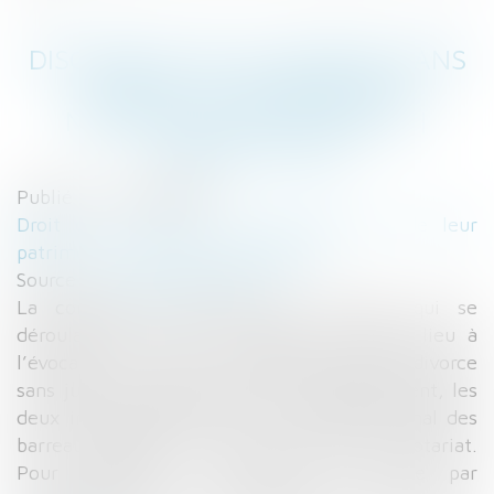
DISCORDE SUR LE DIVORCE SANS
JUGE À LA CONVENTION
NATIONALE DES AVOCATS |
L'AGEFI ACTIFS
Publié le :
24/10/2017
Droit de la famille, des personnes et de leur
patrimoine
/
Divorce et séparation
Source :
www.agefiactifs.com
La convention nationale des avocats, qui se
déroulait du 18 au 21 octobre, a donné lieu à
l’évocation de la très sensible question du divorce
sans juge, qui oppose, encore manifestement, les
deux institutions que sont le Conseil national des
barreaux (CNB) et le Conseil supérieur du notariat.
Pour mémoire, il s’agit d’un divorce par