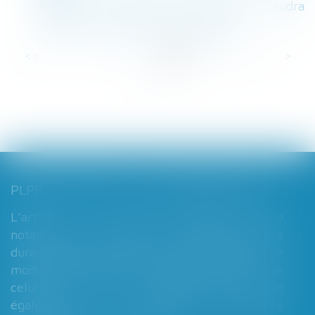
RAPPEL : A partir du 1er novembre, il faudra
se rendre en mairie pour se pacser
<<
<
...
2
3
4
5
6
7
8
...
>
>>
PLPRJ 2018-2022 : LES MODIFICATIONS RELATIVES AUX RÉGIMES MATRIMONIAUX - MARIAGE - DIVORCE - COUPLE | DALLOZ ACTUALITÉ
L’article 7 du PLPRJ 2018-2002 tend
notamment à supprimer le délai de deux ans
durant lequel les époux ne peuvent réaliser de
modification de leur régime matrimonial, que
celui-ci soit légal ou conventionnel. Il vise
également à supprimer l’exigence