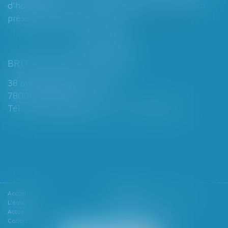
d’homologation judiciaire systématique en
présence d’enfants mineurs...
Lire la suite
BROCHARD & DESPORTES
38 avenue de Saint-Cloud
78000 VERSAILLES
Tél : 01 39 49 06 06 - Fax : 01 39 53 53 26
Accueil
Le cabinet
L'équipe
Les domaines d'intervention
Actualités
Honoraires
Contact
Articles