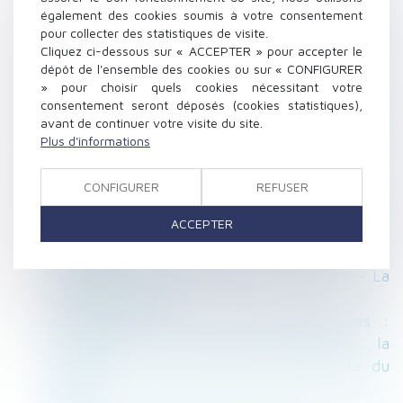
Fermeture d'un immeuble en copropriété :
également des cookies soumis à votre consentement
règles de majorité du vote - Éditions Francis
pour collecter des statistiques de visite.
Lefebvre
Cliquez ci-dessous sur « ACCEPTER » pour accepter le
dépôt de l'ensemble des cookies ou sur « CONFIGURER
Réception sans réserve et responsabilité de
» pour choisir quels cookies nécessitant votre
l'entreprise : que faire en cas de désordre ?
consentement seront déposés (cookies statistiques),
En copropriété, on doit supporter les
avant de continuer votre visite du site.
décisions prises en AG - L'Express Votre
Plus d'informations
Argent
Discorde sur le divorce sans juge à la
CONFIGURER
REFUSER
Convention nationale des avocats | L'Agefi
ACCEPTER
Actifs
Convention entre les époux avant
l’introduction d’une instance en divorce - La
Gazette du Palais
Accessibilité des personnes handicapées :
l’architecte doit se renseigner sur la
destination de l’immeuble - La Gazette du
Palais