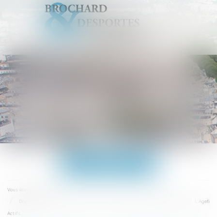
Ouvrir
le
menu
Accueil
Vous êtes ici :
Discorde sur le divorce sans juge à la Convention nationale des avocats | L'Agefi
Actifs