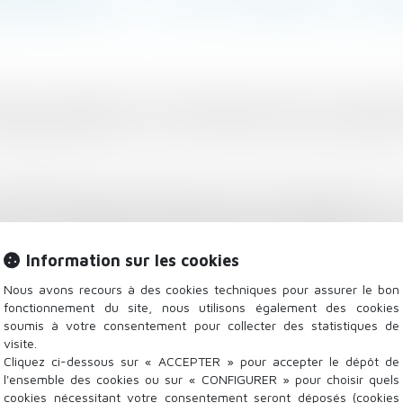
er à la propriété, le Gouvernement renforce et simpli
visagez d'acheter un bien ? Découvrez ce qui change au
lémentaire sans intérêt et sans frais aidé par l’État.
s de leur résidence principale pour la première fois :
nce principale durant les deux dernières années est éli
Information sur les cookies
Nous avons recours à des cookies techniques pour assurer le bon
fonctionnement du site, nous utilisons également des cookies
soumis à votre consentement pour collecter des statistiques de
visite.
Cliquez ci-dessous sur « ACCEPTER » pour accepter le dépôt de
l'ensemble des cookies ou sur « CONFIGURER » pour choisir quels
cookies nécessitant votre consentement seront déposés (cookies