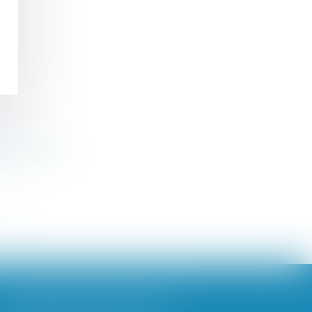
tion... Lamy
>>
BROCHARD & DESPORTES