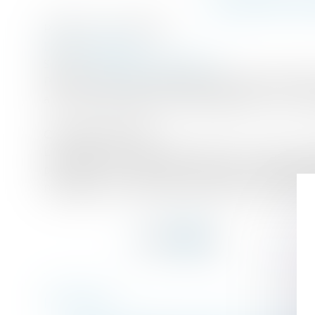
Publié le :
16/11/2015
Droit immobilier
Source :
www.gouvernement.fr
Pour permettre à davantage de Français d'accéd
avec des conditions plus avantageuses. Vous en
C'est quoi, le PTZ ?
Le prêt à taux zéro (dit PTZ) est un prêt comp
personnes qui souhaitent devenir propriétaire
ménage qui n’a pas été propriétaire de sa réside
Historique