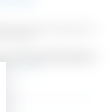
fie le prêt à taux zéro (PTZ) pendant deux ans,
 1er janvier 2016.
 Il est accordé, sous certaines conditions, aux
 c’est ce qu’on appelle la primo-accession. Un
gible...
Lire la suite