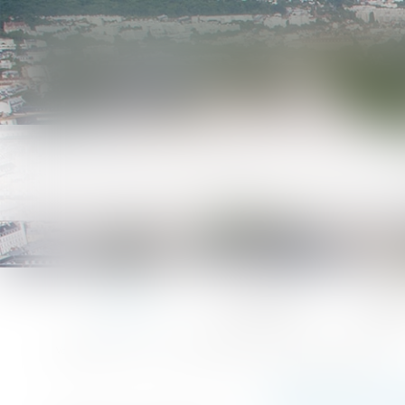
Accueil
Le cabinet
L'équ
Accueil
Devenir propriétaire : le #PTZ élargi, ça change quoi ?
Vous êtes ici :
DEVENIR PRO