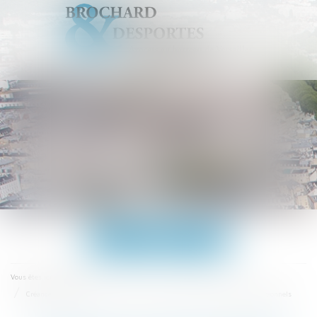
Ouvrir
le
menu
Accueil
Vous êtes ici :
Créance d'un époux envers l'indivision : preuve de l’origine des fonds personnels