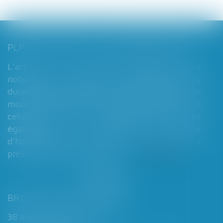
PLPRJ 2018-2022 : LES MODIFICATIONS RELATIVES AUX RÉGIMES MATRIMONIAUX - MARIAGE - DIVORCE - COUPLE | DALLOZ ACTUALITÉ
L’article 7 du PLPRJ 2018-2002 tend
notamment à supprimer le délai de deux ans
durant lequel les époux ne peuvent réaliser de
modification de leur régime matrimonial, que
celui-ci soit légal ou conventionnel. Il vise
également à supprimer l’exigence
d’homologation judiciaire systématique en
présence d’enfants mineurs...
Lire la suite
BROCHARD & DESPORTES
38 avenue de Saint-Cloud