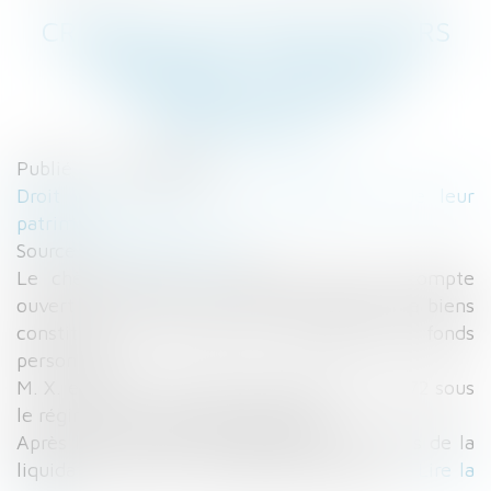
CRÉANCE D'UN ÉPOUX ENVERS
L'INDIVISION : PREUVE DE
L’ORIGINE DES FONDS
PERSONNELS
Publié le :
16/07/2015
Droit de la famille, des personnes et de leur
patrimoine
Source :
lemondedudroit.fr
Le chèque remis au notaire émis d'un compte
ouvert au nom de l'un des époux séparés de biens
constitue une preuve de l’origine des fonds
personnels.
M. X. et Mme Y. se sont mariés le 8 avril 1972 sous
le régime de la séparation de biens.
Après leur divorce, des difficultés sont nées de la
liquidation de leurs intérêts patrimoniaux...
Lire la