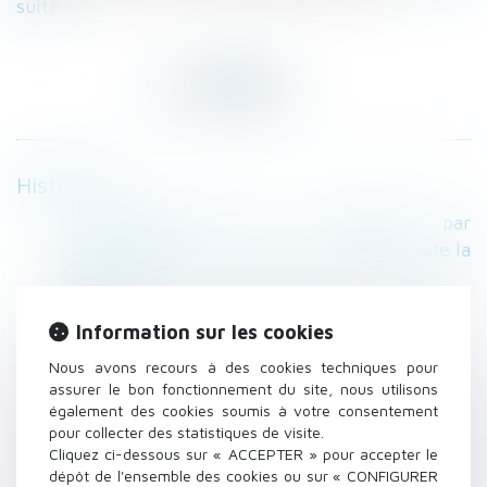
suite
Historique
En quarante ans, le #divorce par
consentement mutuel n'a pas conquis toute la
France
Un mineur peut-il signer un contrat de
location ?
Information sur les cookies
Créance d'un époux envers l'indivision :
Nous avons recours à des cookies techniques pour
preuve de l’origine des fonds personnels
assurer le bon fonctionnement du site, nous utilisons
également des cookies soumis à votre consentement
Réduction des délais d'instruction des
pour collecter des statistiques de visite.
autorisations d'urbanisme
Cliquez ci-dessous sur « ACCEPTER » pour accepter le
Propriétaire bailleur attention, votre locataire
dépôt de l'ensemble des cookies ou sur « CONFIGURER