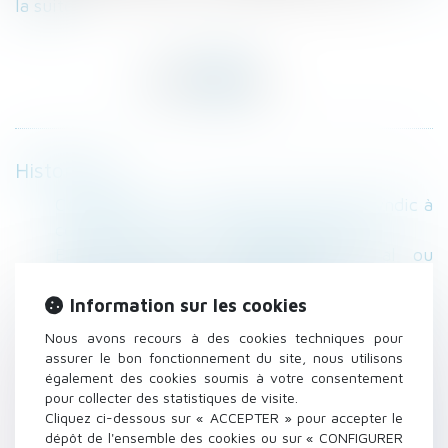
la suite
Historique
Copropriétés : un nouveau contrat de syndic à
compter du 1er juillet #droitimmobilier
Enfant majeur : rattachement fiscal ou
déclaration séparée ? #droitfamille
Baux ruraux : les différents cas de résiliation
Information sur les cookies
#droitrural #droitimmobilier
Nous avons recours à des cookies techniques pour
Après un divorce, moins d'un enfant sur six en
assurer le bon fonctionnement du site, nous utilisons
également des cookies soumis à votre consentement
garde alternée #divorce
pour collecter des statistiques de visite.
Indice de révision des loyers commerciaux :
Cliquez ci-dessous sur « ACCEPTER » pour accepter le
calcul d'augmentation du bail commercial
dépôt de l'ensemble des cookies ou sur « CONFIGURER