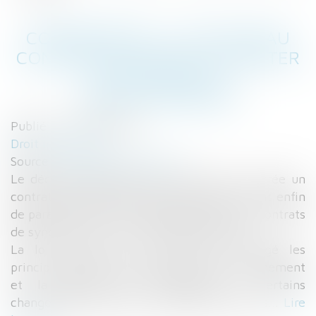
COPROPRIÉTÉS : UN NOUVEAU
CONTRAT DE SYNDIC À COMPTER
DU 1ER JUILLET
#DROITIMMOBILIER
Publié le :
02/04/2015
Droit immobilier
Source :
patrimoine.lesechos.fr
Le décret d’application de la loi Alur, qui crée un
contrat type de syndic de copropriété, vient enfin
de paraître. Celui-ci s’appliquera à tous les contrats
de syndics à partir du 1 er juillet prochain.
La loi Alur du 24 mars 2014 a changé les
principales règles qui encadrent le fonctionnement
et la gestion des copropriétés . Certains
changements restent en attente de décrets...
Lire