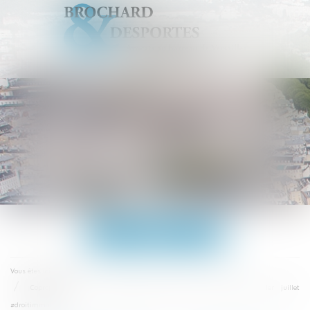
Ouvrir
le
menu
Accueil
Vous êtes ici :
Copropriétés : un nouveau contrat de syndic à compter du 1er juillet
#droitimmobilier