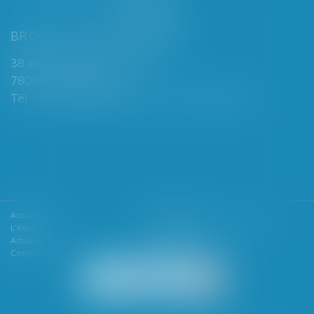
BROCHARD & DESPORTES
38 avenue de Saint-Cloud
78000 VERSAILLES
Tél : 01 39 49 06 06 - Fax : 01 39 53 53 26
Accueil
Le cabinet
L'équipe
Les domaines d'intervention
Actualités
Honoraires
Contact
Articles