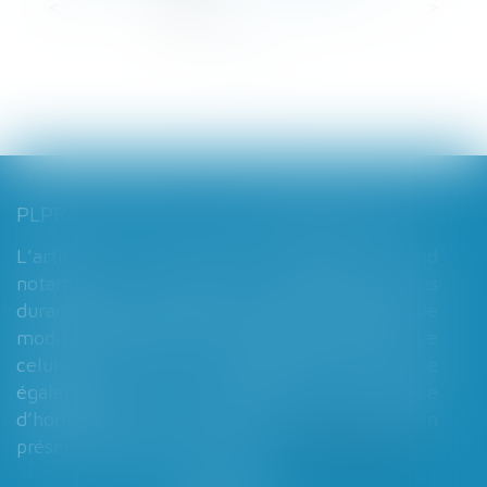
<<
<
1
2
3
4
5
6
7
...
>
>>
PLPRJ 2018-2022 : LES MODIFICATIONS RELATIVES AUX RÉGIMES MATRIMONIAUX - MARIAGE - DIVORCE - COUPLE | DALLOZ ACTUALITÉ
L’article 7 du PLPRJ 2018-2002 tend
notamment à supprimer le délai de deux ans
durant lequel les époux ne peuvent réaliser de
modification de leur régime matrimonial, que
celui-ci soit légal ou conventionnel. Il vise
également à supprimer l’exigence
d’homologation judiciaire systématique en
présence d’enfants mineurs...
Lire la suite