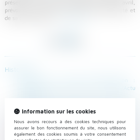
présenté en Conseil des Ministres début avril,
prévoit une réforme du statut de la copropriété et
de sa gouvernance...
Lire la suite
Historique
Copropriétés à conseil d’administration :
bonne ou mauvaise nouvelle ?, Actualité/Actu
Immobilier
Divorce, contrat de retraite complémentaire
Information sur les cookies
et attribution préférentielle - Éditions Francis
Lefebvre
Nous avons recours à des cookies techniques pour
La location de courte durée peut porter
assurer le bon fonctionnement du site, nous utilisons
également des cookies soumis à votre consentement
atteinte à la destination résidentielle de