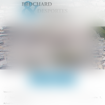
Ouvrir
le
menu
Accueil
Vous êtes ici :
Copropriétés à conseil d’administration : bonne ou mauvaise nouvelle ?,
Actualité/Actu Immobilier