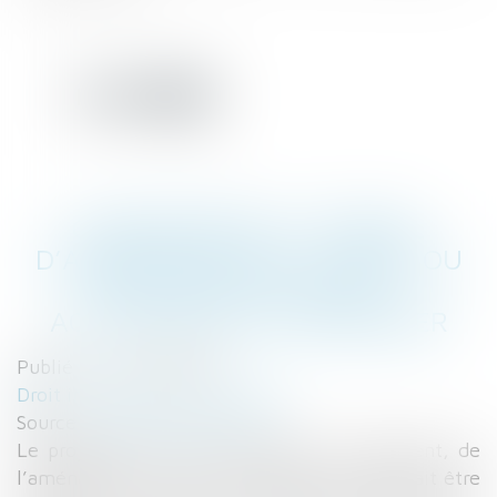
COPROPRIÉTÉS À CONSEIL
D’ADMINISTRATION : BONNE OU
MAUVAISE NOUVELLE ?,
ACTUALITÉ/ACTU IMMOBILIER
Publié le :
27/03/2018
Droit immobilier
/
Copropriété
Source :
argent.boursier.com
Le projet de loi Elan (Evolution du logement, de
l’aménagement et du numérique), qui devrait être