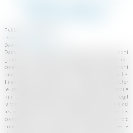
COPROPRIÉTÉ : QUEL EST LE
RÔLE D’UN SYNDIC ? |
ACTUALITÉS SELOGER
Publié le :
20/09/2016
Droit immobilier
Source :
edito.seloger.com
Dans un immeuble, les parties communes sont
gérées par un syndic de copropriété, dont le rôle
consiste aussi bien à faire respecter le règlement
intérieur, que d’entretenir l’immeuble ou gérer les
finances de la copropriété. Le syndic fait respecter
le règlement intérieur de la copropriété Chaque
immeuble posséde un règlement intérieur qui régit
la vie dans l’immeuble. Ce règlement instaure ainsi
les règles, les devoirs et les droits de chacun des
copropriétaires. L’un des rôles essentiels du syndic
consiste à faire respecter les règles propres à