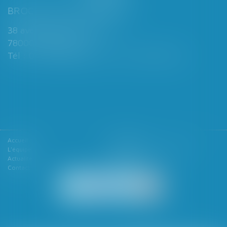
BROCHARD & DESPORTES
38 avenue de Saint-Cloud
78000 VERSAILLES
Tél : 01 39 49 06 06 - Fax : 01 39 53 53 26
Accueil
Le cabinet
L'équipe
Les domaines d'intervention
Actualités
Honoraires
Contact
Articles