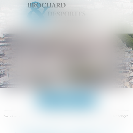
Ouvrir
le
menu
Accueil
Copropriété : quel est le rôle d’un syndic ? | Actualités Seloger
Vous êtes ici :