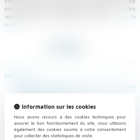
chaque copropriété, et d'intervenir lorsque l’un des
occupants ne les respecte pas. Lorsque l’un des
voisins déroge au règlement intérieur...
Lire la
suite
Historique
Un premier cas d'euthanasie d'un mineur en
Belgique - Le Figaro
Copropriété : quel est le rôle d’un syndic ? |
Information sur les cookies
Actualités Seloger
Nous avons recours à des cookies techniques pour
Prêt sans écrit par la mère à son fils -
assurer le bon fonctionnement du site, nous utilisons
Personnes physiques, capacité
également des cookies soumis à votre consentement
Bail commercial : gare au changement de
pour collecter des statistiques de visite.