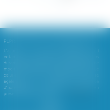
...
>
>>
PLPRJ 2018-2022 : LES MODIFICATIONS RELATIVES AUX RÉGIMES MATRIMONIAUX - MARIAGE - DIVORCE - COUPLE | DALLOZ ACTUALITÉ
L’article 7 du PLPRJ 2018-2002 tend
notamment à supprimer le délai de deux ans
durant lequel les époux ne peuvent réaliser de
modification de leur régime matrimonial, que
celui-ci soit légal ou conventionnel. Il vise
également à supprimer l’exigence
d’homologation judiciaire systématique en
présence d’enfants mineurs...
Lire la suite