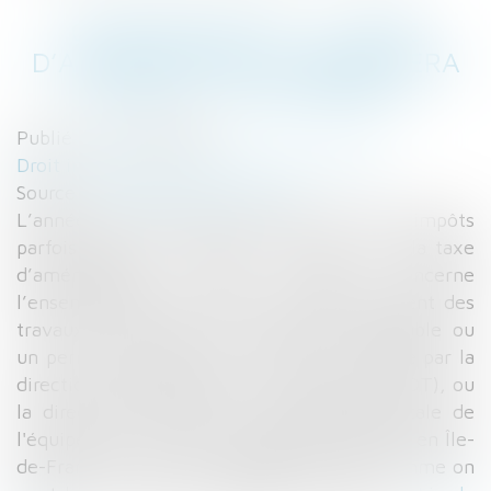
CONSTRUCTION : LA TAXE
D’AMÉNAGEMENT AUGMENTERA
EN 2017 - EXPLORIMMO
Publié le :
23/11/2016
Droit immobilier
/
Droit de la construction
Source :
www.explorimmo.com
L’année 2017 arrive et avec elle son lot d’impôts
parfois revus à la hausse. C’est le cas de la taxe
d’aménagement. Cette dernière concerne
l’ensemble des particuliers qui effectueraient des
travaux nécessitant une déclaration préalable ou
un permis de construire. La taxe est établie par la
direction départementale des territoires (DDT), ou
la direction régionale et interdépartementale de
l'équipement et de l'aménagement (DRIEA) en Île-
de-France et n’est pas du goût de tous, comme on