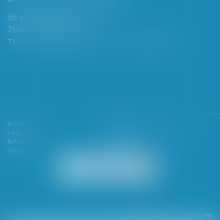
38 avenue de Saint-Cloud
78000 VERSAILLES
Tél : 01 39 49 06 06 - Fax : 01 39 53 53 26
Accueil
Le cabinet
L'équipe
Les domaines d'intervention
Actualités
Honoraires
Contact
Articles
Mentions légales
Plan du site