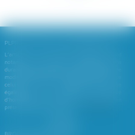
PLPRJ 2018-2022 : LES MODIFICATIONS RELATIVES AUX RÉGIMES MATRIMONIAUX - MARIAGE - DIVORCE - COUPLE | DALLOZ ACTUALITÉ
L’article 7 du PLPRJ 2018-2002 tend
notamment à supprimer le délai de deux ans
durant lequel les époux ne peuvent réaliser de
modification de leur régime matrimonial, que
celui-ci soit légal ou conventionnel. Il vise
également à supprimer l’exigence
d’homologation judiciaire systématique en
présence d’enfants mineurs...
Lire la suite
BROCHARD & DESPORTES