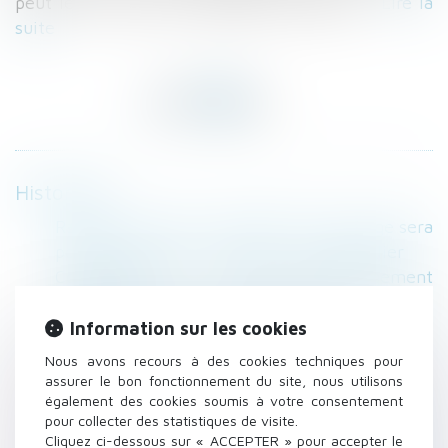
peut le voir dans le reportage ci-dessous...
Lire la
suite
Historique
Rappel : Divorcer à l'amiable et sans juge sera
possible dès 2017 - Divorce - Le Particulier
Construction : la taxe d’aménagement
augmentera en 2017 - Explorimmo
Divorce, pacs, naissance, état-civil: ce qui va
Information sur les cookies
changer - EST REPUBLICAIN
Nous avons recours à des cookies techniques pour
Copropriété, récupérer les charges impayées -
assurer le bon fonctionnement du site, nous utilisons
Copropriété - Le Particulier
également des cookies soumis à votre consentement
pour collecter des statistiques de visite.
Mineurs : l’autorisation de sortie du territoire
Cliquez ci-dessous sur « ACCEPTER » pour accepter le