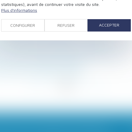
statistiques), avant de continuer votre visite du site.
ébat / France Inter
Plus d'informations
nformation judiciaire ouverte à Auch - France 3 Midi-
engagent-ils ?
ACCEPTER
CONFIGURER
REFUSER
le » : Non au divorce sans juge !
tre louée plus de 120 jours par an - Fiscalonline
non garantie des vices cachés - Protection de l'acquére
n cas de conflit transfrontalier pour la garde
vise-t-il les constructions édifiées sans autorisation ?
n avec le BIM - Règles d'urbanisme
 des mineurs transversale et efficace"
<
<
...
19
20
21
22
23
24
25
...
>
PLPRJ 2018-2022 : LES MODIFICATIONS RELATIVES AUX RÉGIMES MATRIMONIAUX - MARIAGE - DIVORCE - COUPLE | DALLOZ ACTUALITÉ