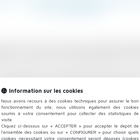
DE L'ACQUÉREUR
les époux C ont vendu aux consorts B une maison d’habit
neb C a vendu aux consorts B une parcelle de terrain v
iquant à la maison à concurrence de 282.000 euro et au 
 16 septembre 2011, l’acte stipulant en particulier une
mmobilier ou s’il s’est comporté comme tel sans en avoi
Information sur les cookies
Nous avons recours à des cookies techniques pour assurer le bon
fonctionnement du site, nous utilisons également des cookies
soumis à votre consentement pour collecter des statistiques de
visite.
Cliquez ci-dessous sur « ACCEPTER » pour accepter le dépôt de
l'ensemble des cookies ou sur « CONFIGURER » pour choisir quels
cookies nécessitant votre consentement seront déposés (cookies