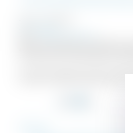
Publié le :
04/05/2016
Droit immobilier
Source :
www.jurisprudentes.net
Par acte sous-seing privé du 12 juillet 2011, 
456 m2, sise à Anse. Dans le même acte Mme Zi
a été faite pour le prix de 283.000 euro s’appl
La vente a été réitérée par acte notarié reçu le
le vendeur a la qualité de professionnel de l’i
Historique