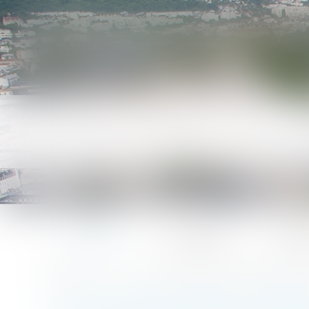
Accueil
Le cabinet
L'équ
Accueil
Un cas de non-application de la clause de non garantie 
Vous êtes ici :
UN CAS DE NON-APPLICATION 