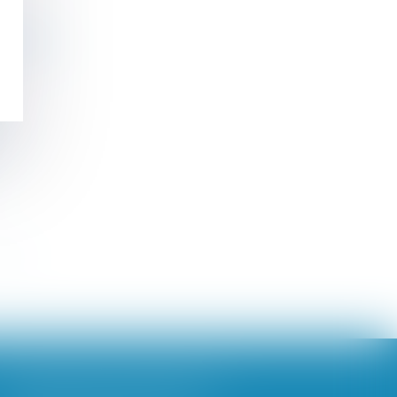
Pyrénées
ur
>>
BROCHARD & DESPORTES