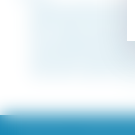
Le divorce par consentement mutuel fait d
Enfant emmené par son père en Algérie : i
Promesse ou compromis de vente : à quoi 
UNAF - Projet de loi « Justice du XXIe Sièc
Airbnb : une résidence principale ne peut ê
Un cas de non-application de la clause de 
Les intérêts des enfants doivent prévaloir e
L'article L. 480-13 du code de l'urbanisme 
Permis de construire : première instructio
Justice / Portail / "Construire une justice
<