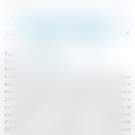
#ASSURANCEDÉCENNALE : DES
ATTESTATIONS ENFIN
STANDARDISÉES À REMETTRE AUX
MAÎTRES D’OUVRAGE
Publié le :
19/01/2016
Droit immobilier
/
Droit de la construction
Source :
www.lemoniteur.fr
L’idée était simple. Mais il aura fallu près de deux
ans pour la mettre en oeuvre. Décidé par la loi «
Hamon » relative à la consommation du 17 mars
2014, rediscuté dans le cadre de la loi « Macron »
sur la croissance du 6 août 2015, le principe de la
standardisation par arrêté des attestations
d’assurance en responsabilité civile décennale
(RCD) a fait l’objet d’âpres discussions avant