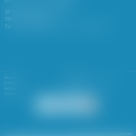
38 avenue de Saint-Cloud
78000 VERSAILLES
Tél : 01 39 49 06 06 - Fax : 01 39 53 53 26
Accueil
Le cabinet
L'équipe
Les domaines d'intervention
Actualités
Honoraires
Contact
Articles
Mentions légales
Plan du site