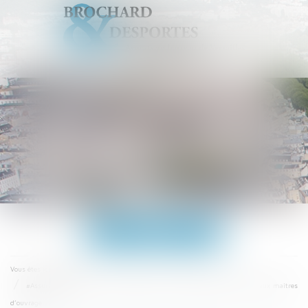
Ouvrir
le
menu
Accueil
Vous êtes ici :
#Assurancedécennale : des attestations enfin standardisées à remettre aux maîtres
d’ouvrage