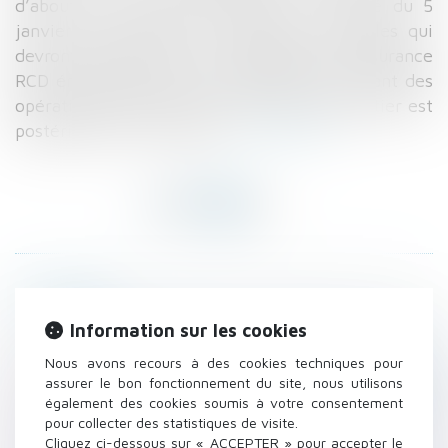
d’aboutir. Mais c’est chose faite : l’arrêté du 5
janvier 2016 établit les mentions minimales qui
devront figurer dans les attestations d’assurance
RCD émises après le 1er juillet 2016 et visant des
opérations dont la date d’ouverture de chantier est
postérieure au 1er juillet...
Lire la suite
Historique
Votre propriétaire peut-il augmenter le loyer à
Information sur les cookies
l'échéance du bail ?
Nous avons recours à des cookies techniques pour
#Assurancedécennale : des attestations enfin
assurer le bon fonctionnement du site, nous utilisons
également des cookies soumis à votre consentement
standardisées à remettre aux maîtres
pour collecter des statistiques de visite.
d’ouvrage
Cliquez ci-dessous sur « ACCEPTER » pour accepter le